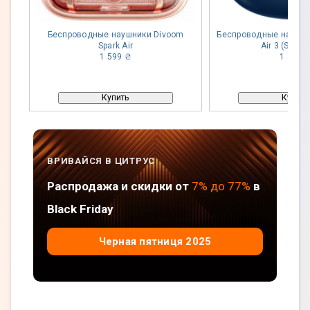
Беспроводные наушники Divoom
Беспроводные наушни
Spark Air
Air 3 (Starry
1 599 ₴
1 899 
Купить
Купить
ВРИВАЙСЯ В ЦИТРУС
Распродажа и скидки от
7% до 77%
в
Black Friday
Черная пятниця 2025