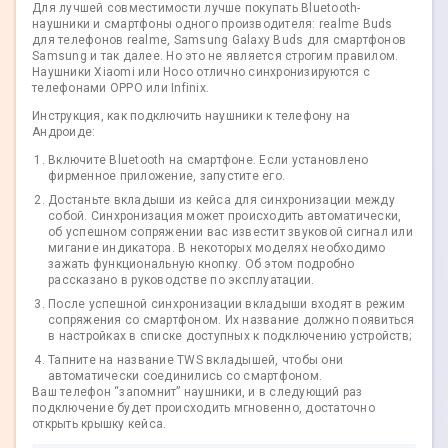
Для лучшей совместимости лучше покупать Bluetooth-
наушники и смартфоны одного производителя: realme Buds
для телефонов realme, Samsung Galaxy Buds для смартфонов
Samsung и так далее. Но это не является строгим правилом.
Наушники Xiaomi или Hoco отлично синхронизируются с
телефонами OPPO или Infinix.
Инструкция, как подключить наушники к телефону на
Андроиде:
Включите Bluetooth на смартфоне. Если установлено
фирменное приложение, запустите его.
Достаньте вкладыши из кейса для синхронизации между
собой. Синхронизация может происходить автоматически,
об успешном сопряжении вас известит звуковой сигнал или
мигание индикатора. В некоторых моделях необходимо
зажать функциональную кнопку. Об этом подробно
рассказано в руководстве по эксплуатации.
После успешной синхронизации вкладыши входят в режим
сопряжения со смартфоном. Их название должно появиться
в настройках в списке доступных к подключению устройств;
Тапните на название TWS вкладышей, чтобы они
автоматически соединились со смартфоном.
Ваш телефон “запомнит” наушники, и в следующий раз
подключение будет происходить мгновенно, достаточно
открыть крышку кейса.