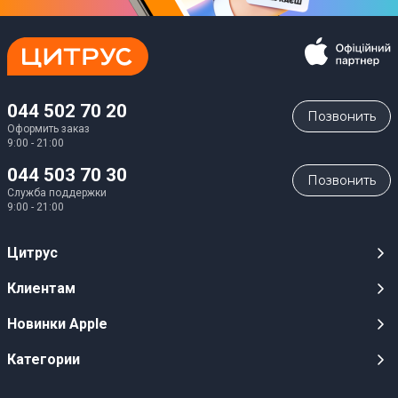
044 502 70 20
Позвонить
Оформить заказ
9:00 - 21:00
044 503 70 30
Позвонить
Служба поддержки
9:00 - 21:00
Цитрус
Карьера
Клиентам
Магазины
Публичные оферты
Новинки Apple
Для СМИ
Видеообзоры
iPhone 17
Категории
Оптовым клиентам
Акции, розыгрыши, призы
iPhone 17 Pro
Аудио
Служба поддержки клиентов