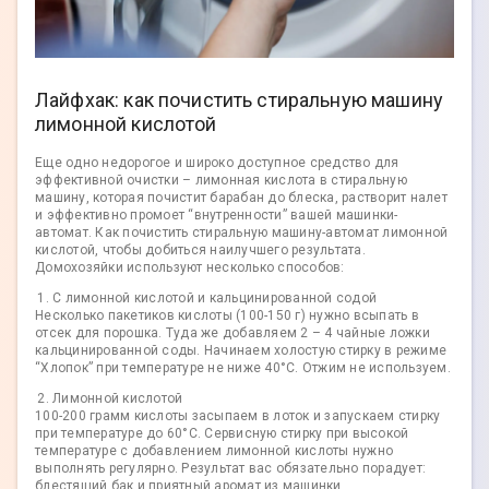
Лайфхак: как почистить стиральную машину
лимонной кислотой
Еще одно недорогое и широко доступное средство для
эффективной очистки – лимонная кислота в стиральную
машину, которая почистит барабан до блеска, растворит налет
и эффективно промоет “внутренности” вашей машинки-
автомат. Как почистить стиральную машину-автомат лимонной
кислотой, чтобы добиться наилучшего результата.
Домохозяйки используют несколько способов:
С лимонной кислотой и кальцинированной содой
Несколько пакетиков кислоты (100-150 г) нужно всыпать в
отсек для порошка. Туда же добавляем 2 – 4 чайные ложки
кальцинированной соды. Начинаем холостую стирку в режиме
“Хлопок” при температуре не ниже 40°С. Отжим не используем.
Лимонной кислотой
100-200 грамм кислоты засыпаем в лоток и запускаем стирку
при температуре до 60°С. Сервисную стирку при высокой
температуре с добавлением лимонной кислоты нужно
выполнять регулярно. Результат вас обязательно порадует:
блестящий бак и приятный аромат из машинки.