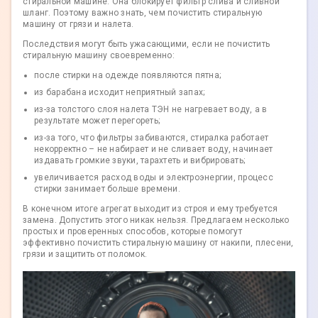
стиральной машине. Она блокирует фильтр слива и сливной
шланг. Поэтому важно знать, чем почистить стиральную
машину от грязи и налета.
Последствия могут быть ужасающими, если не почистить
стиральную машину своевременно:
после стирки на одежде появляются пятна;
из барабана исходит неприятный запах;
из-за толстого слоя налета ТЭН не нагревает воду, а в
результате может перегореть;
из-за того, что фильтры забиваются, стиралка работает
некорректно – не набирает и не сливает воду, начинает
издавать громкие звуки, тарахтеть и вибрировать;
увеличивается расход воды и электроэнергии, процесс
стирки занимает больше времени.
В конечном итоге агрегат выходит из строя и ему требуется
замена. Допустить этого никак нельзя. Предлагаем несколько
простых и проверенных способов, которые помогут
эффективно почистить стиральную машину от накипи, плесени,
грязи и защитить от поломок.