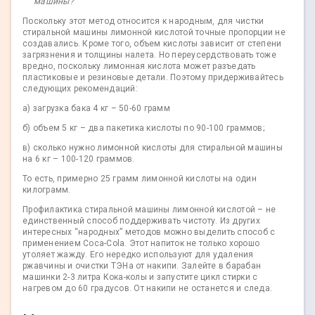
машины?
Поскольку этот метод относится к народным, для чистки
стиральной машины лимонной кислотой точные пропорции не
создавались. Кроме того, объем кислоты зависит от степени
загрязнения и толщины налета. Но переусердствовать тоже
вредно, поскольку лимонная кислота может разъедать
пластиковые и резиновые детали. Поэтому придерживайтесь
следующих рекомендаций:
а) загрузка бака 4 кг – 50-60 грамм
б) объем 5 кг – два пакетика кислоты по 90-100 граммов;
в) сколько нужно лимонной кислоты для стиральной машины
на 6 кг – 100-120 граммов.
То есть, примерно 25 грамм лимонной кислоты на один
килограмм.
Профилактика стиральной машины лимонной кислотой – не
единственный способ поддерживать чистоту. Из других
интересных “народных” методов можно выделить способ с
применением Coca-Cola. Этот напиток не только хорошо
утоляет жажду. Его нередко используют для удаления
ржавчины и очистки ТЭНа от накипи. Залейте в барабан
машинки 2-3 литра Кока-колы и запустите цикл стирки с
нагревом до 60 градусов. От накипи не останется и следа.