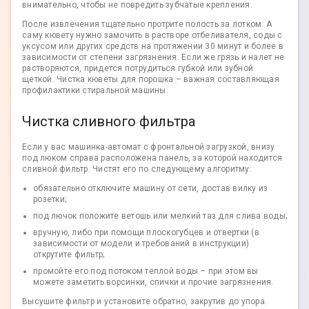
внимательно, чтобы не повредить зубчатые крепления.
После извлечения тщательно протрите полость за лотком. А
саму кювету нужно замочить в растворе отбеливателя, соды с
уксусом или других средств на протяжении 30 минут и более в
зависимости от степени загрязнения. Если же грязь и налет не
растворяются, придется потрудиться губкой или зубной
щеткой. Чистка кюветы для порошка – важная составляющая
профилактики стиральной машины.
Чистка сливного фильтра
Если у вас машинка-автомат с фронтальной загрузкой, внизу
под люком справа расположена панель, за которой находится
сливной фильтр. Чистят его по следующему алгоритму:
обязательно отключите машину от сети, достав вилку из
розетки;
под лючок положите ветошь или мелкий таз для слива воды;
вручную, либо при помощи плоскогубцев и отвертки (в
зависимости от модели и требований в инструкции)
открутите фильтр;
промойте его под потоком теплой воды – при этом вы
можете заметить ворсинки, спички и прочие загрязнения.
Высушите фильтр и установите обратно, закрутив до упора.