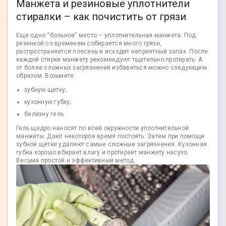
Манжета и резиновые уплотнители
стиралки – как почистить от грязи
Еще одно “больное” место – уплотнительная манжета. Под
резинкой со временем собирается много грязи,
распространяется плесень и исходит неприятный запах. После
каждой стирки манжету рекомендуют тщательно протирать. А
от более сложных загрязнений избавиться можно следующим
образом. Возьмите:
зубную щетку;
кухонную губку;
белизну гель.
Гель щедро наносят по всей окружности уплотнительной
манжеты. Дают некоторое время постоять. Затем при помощи
зубной щетки удаляют самые сложные загрязнения. Кухонная
губка хорошо вбирает влагу и протирает манжету насухо.
Весьма простой и эффективный метод.