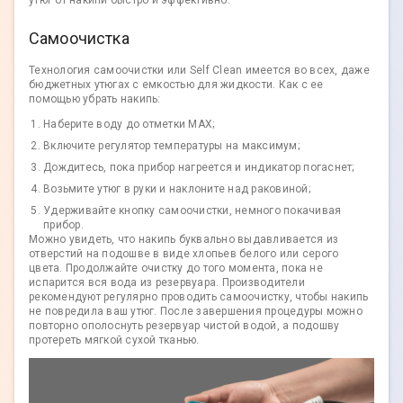
утюг от накипи быстро и эффективно.
Самоочистка
Технология самоочистки или Self Clean имеется во всех, даже
бюджетных утюгах с емкостью для жидкости. Как с ее
помощью убрать накипь:
Наберите воду до отметки MAX;
Включите регулятор температуры на максимум;
Дождитесь, пока прибор нагреется и индикатор погаснет;
Возьмите утюг в руки и наклоните над раковиной;
Удерживайте кнопку самоочистки, немного покачивая
прибор.
Можно увидеть, что накипь буквально выдавливается из
отверстий на подошве в виде хлопьев белого или серого
цвета. Продолжайте очистку до того момента, пока не
испарится вся вода из резервуара. Производители
рекомендуют регулярно проводить самоочистку, чтобы накипь
не повредила ваш утюг. После завершения процедуры можно
повторно ополоснуть резервуар чистой водой, а подошву
протереть мягкой сухой тканью.