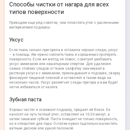
Способы чистки от нагара для всех
типов поверхности
Приводим еще ряд советов, чем почистить утюг с различными
материалами подошвы.
Уксус
Если ткань сильно пригорела и оставила черные следы, уксус
– в помощь. Им нужно смочить ткань и хорошенько протереть
поверхность. Если же метод не помог, советуют разбавить
уксус аммиаком или нашатырным спиртом. Для удаления
самых стойких следов от ткани салфетку смачивают в
растворе уксуса с аммиаком, прикладывают к подошве, сверху
фиксируют пищевой пленкой и оставляют в таком виде на
несколько часов. Уксус размягчит следы пригара и вам будет
легче избавиться от налета.
Зубная паста
Хорошо чистит и освежает подошву, придает ей блеск. Ее
наносят на чуть теплый утюг, оставляют на 10-20 минут, а
затем смывают губкой. Паста очищает не только поверхность,
но и отверстия для пара. Остатки нужно тщательно вычистить
ватным диском или ушной палочкой.