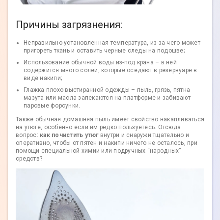
Причины загрязнения:
Неправильно установленная температура, из-за чего может
пригореть ткань и оставить черные следы на подошве;
Использование обычной воды из-под крана – в ней
содержится много солей, которые оседают в резервуаре в
виде накипи;
Глажка плохо выстиранной одежды – пыль, грязь, пятна
мазута или масла запекаются на платформе и забивают
паровые форсунки.
Также обычная домашняя пыль имеет свойство накапливаться
на утюге, особенно если им редко пользуетесь. Отсюда
вопрос:
как почистить утюг
внутри и снаружи тщательно и
оперативно, чтобы от пятен и накипи ничего не осталось, при
помощи специальной химии или подручных “народных”
средств?