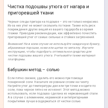
Чистка подошвы утюга от нагара и
пригоревшей ткани
Черные следы пригара на подошве – это не только некрасиво.
Из-за них утюг не может скользить по ткани. Также есть риск
повреждения других вещей из вашего гардероба во время
глажки. Приводим рекомендации, как эффективно почистить
пригоревший утюг от самых сильных и стойких загрязнений.
Внимание!
Ни в коем случае не используйте наждачную бумагу,
абразивные порошки, ножи или щетки по металлу. Изучите
инструкцию, чтобы подобрать оптимальное средство для
чистки подошвы вашего утюга. Учитывайте также материал
платформы.
Бабушкин метод – солью
Если пятно свежее, удалить его можно при помощи
поваренной соли. Насыпьте ее ровным слоем на газету.
Нагрейте утюг до температуры две или три точки и водите по
соли, пока черное пятно не исчезнет. Этот метод можно
использовать, если подошва сделана из нержавеющей стали.
А в случае с алюминием, керамикой и антипригарными
покрытиями лучше воздержаться от чистки солью.