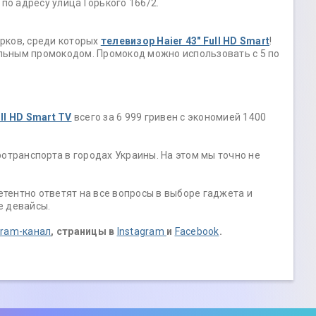
 по адресу улица Горького 166/2.
рков, среди которых
телевизор Haier 43" Full HD Smart
!
альным промокодом. Промокод можно использовать с 5 по
ll HD Smart TV
всего за 6 999 гривен с экономией 1400
ротранспорта в городах Украины. На этом мы точно не
тентно ответят на все вопросы в выборе гаджета и
се девайсы.
gram-канал
, страницы в
Instagram
и
Facebook
.