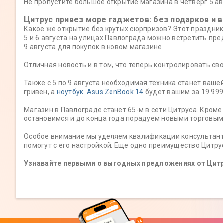
Не пропустите большое открытие магазина в четверг 5 авг
Цитрус привез море гаджетов: без подарков и 
Какое же открытие без крутых сюрпризов? Этот праздни
5 и 6 августа на улицах Павлограда можно встретить пр
9 августа для покупок в новом магазине.
Отличная новость и в том, что теперь контролировать сво
Также с 5 по 9 августа необходимая техника станет ваше
гривен, а
ноутбук Asus ZenBook 14
будет вашим за 19 999
Магазин в Павлограде станет 65-м в сети Цитруса. Кроме
остановимся и до конца года порадуем новыми торговым
Особое внимание мы уделяем квалификации консультанто
помогут с его настройкой. Еще одно преимущество Цитрус
Узнавайте первыми о выгодных предложениях от Цит