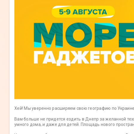
Хей! Мы уверенно расширяем свою географию по Украине
Вам больше не придется ездить в Днепр за желанной тех
умного дома, и даже для детей. Площадь нового простра