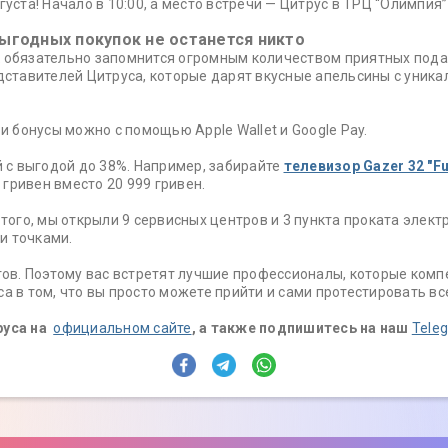
уста! Начало в 10:00, а место встречи — Цитрус в ТРЦ “Олимпия”
выгодных покупок не останется никто
к обязательно запомнится огромным количеством приятных пода
едставителей Цитруса, которые дарят вкусные апельсины с уник
и бонусы можно с помощью Apple Wallet и Google Pay.
й с выгодой до 38%. Например, забирайте
телевизор Gazer 32 "Fu
 гривен вместо 20 999 гривен.
 того, мы открыли 9 сервисных центров и 3 пункта проката элект
и точками.
в. Поэтому вас встретят лучшие профессионалы, которые компе
а в том, что вы просто можете прийти и сами протестировать в
руса на
официальном сайте
, а также подпишитесь на наш
Tele