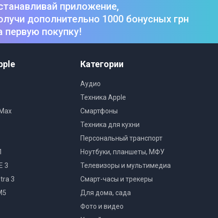
станавливай приложение,
олучи дополнительно 1000 бонусных грн
а первую покупку!
pple
Категории
Аудио
Техника Apple
 Max
Смартфоны
Техника для кухни
Персональный транспорт
1
Ноутбуки, планшеты, МФУ
E 3
Телевизоры и мультимедиа
tra 3
Смарт-часы и трекеры
M5
Для дома, сада
Фото и видео