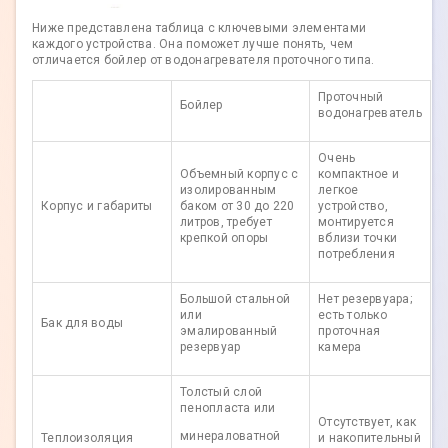
Ниже представлена таблица с ключевыми элементами
каждого устройства. Она поможет лучше понять, чем
отличается бойлер от водонагревателя проточного типа.
Проточный
Бойлер
водонагреватель
Очень
Объемный корпус с
компактное и
изолированным
легкое
Корпус и габариты
баком от 30 до 220
устройство,
литров, требует
монтируется
крепкой опоры
вблизи точки
потребления
Большой стальной
Нет резервуара;
или
есть только
Бак для воды
эмалированный
проточная
резервуар
камера
Толстый слой
пенопласта или
Отсутствует, как
минераловатной
Теплоизоляция
и накопительный