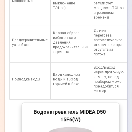
мощностью
выключение
регулирует
ТЭНов)
мощность ТЭНов
в реальном
времени
Датчик
Клапан сброса
перегрева,
избыточного
Предохранительные
автоматическое
давления,
устройства
отключение при
предохранительный
отсутствии
термостат
потока
Вход/выход
через проточную
Вход холодной
камеру, перед
Подводка воды
воды и выход
прибором может
горячей в баке
понадобиться
фильтр
Водонагреватель MIDEA D50-
15F6(W)