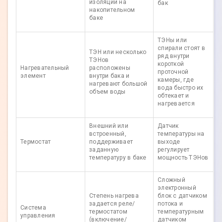
изоляции на
бак
накопительном
баке
ТЭНы или
спирали стоят в
ТЭН или несколько
ряд внутри
ТЭНов
короткой
Нагревательный
расположены
проточной
элемент
внутри бака и
камеры, где
нагревают большой
вода быстро их
объем воды
обтекает и
нагревается
Внешний или
Датчик
встроенный,
температуры на
Термостат
поддерживает
выходе
заданную
регулирует
температуру в баке
мощность ТЭНов
Сложный
электронный
Степень нагрева
блок с датчиком
задается реле/
потока и
Система
термостатом
температурным
управления
(включение/
датчиком