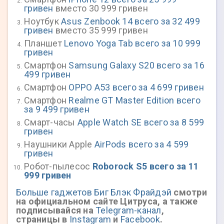
гривен
вместо 30 999 гривен
Ноутбук
Asus Zenbook 14 всего за 32 499
гривен
вместо 35 999 гривен
Планшет
Lenovo Yoga Tab всего за 10 999
гривен
Смартфон
Samsung Galaxy S20 всего за 16
499 гривен
Смартфон
OPPO A53 всего за 4 699 гривен
Смартфон
Realme GT Master Edition всего
за 9 499 гривен
Смарт-часы
Apple Watch SE всего за 8 599
гривен
Наушники Apple
AirPods всего за 4 599
гривен
Робот-пылесос
Roborock S5 всего за 11
999 гривен
Больше гаджетов Биг Блэк Фрайдэй
смотри
на официальном сайте Цитруса, а также
подписывайся на
Telegram-канал
,
страницы в
Instagram
и
Facebook
.