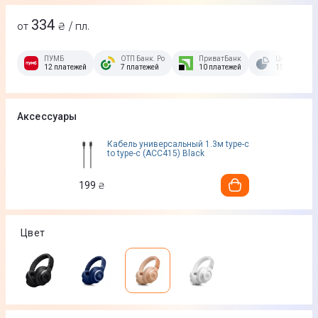
334
от
₴ / пл.
ПУМБ
ОТП Банк. Розстрочка Скибочка.
ПриватБанк
Це Розстроч
12 платежей
7 платежей
10 платежей
15 платежей
Аксессуары
Кабель универсальный 1.3м type-c
to type-c (ACC415) Black
199
₴
Цвет