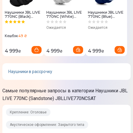
Да
Особенности микрофона
Наушники JBL LIVE
Наушники JBL LIVE
Наушники JBL LIVE
770NC (Black)
770NC (White)
770NC (Blue)
JBLLIVE770NCBLK
JBLLIVE770NCWHT
JBLLIVE770NCBLU
Микрофон: 2шт
Ожидается
Ожидается
Микрофон: Встроенный
49 ₴
Кешбэк
Эксплуатация
4 999
4 999
4 999
₴
₴
₴
Интерфейс подключения
Bluetooth 5.3
Наушники в рассрочку
mini-Jack (3.5 мм)
Длина кабеля
Самые популярные запросы в категории Наушники JBL
1,2 м
LIVE 770NC (Sandstone) JBLLIVE770NCSAT
Съемный кабель
Крепление: Оголовье
Да
Акустическое оформление: Закрытого типа
Управление