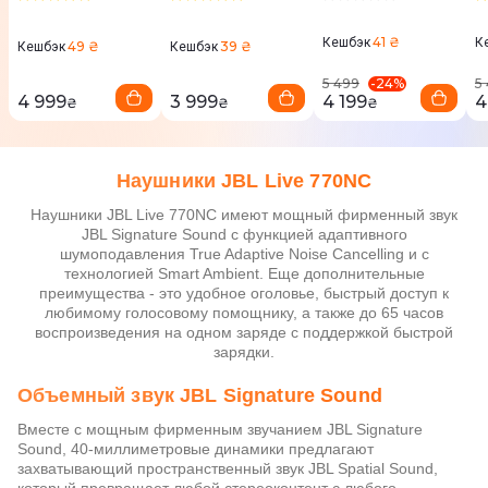
JBLT770NCBLK
41 ₴
Кешбэк
К
49 ₴
39 ₴
Кешбэк
Кешбэк
-
24
%
5 499
5
4 999
3 999
4 199
4
₴
₴
₴
Наушники JBL Live 770NC
Наушники JBL Live 770NC имеют мощный фирменный звук
JBL Signature Sound с функцией адаптивного
шумоподавления True Adaptive Noise Cancelling и с
технологией Smart Ambient. Еще дополнительные
преимущества - это удобное оголовье, быстрый доступ к
любимому голосовому помощнику, а также до 65 часов
воспроизведения на одном заряде с поддержкой быстрой
зарядки.
Объемный звук JBL Signature Sound
Вместе с мощным фирменным звучанием JBL Signature
Sound, 40-миллиметровые динамики предлагают
захватывающий пространственный звук JBL Spatial Sound,