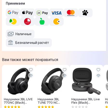
Принимаем
Наличные
Безналичный расчёт
Вам также может понравиться
Наушники JBL LIVE
Наушники JBL
Наушники JBL Live
Н
770NC (Black)
TUNE 770 NC
Flex (Black)
Fl
JBLLIVE770NCBLK
(Black)
JBLLIVEFLEXBLK
J