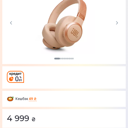
Кешбэк
49 ₴
4 999
₴