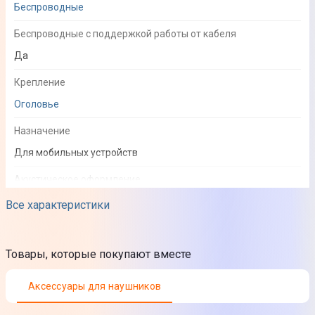
Беспроводные
Беспроводные с поддержкой работы от кабеля
Да
Крепление
Оголовье
Назначение
Для мобильных устройств
Акустическое оформление
Закрытого типа
Все характеристики
Звук
Товары, которые покупают вместе
Минимальная воспроизводимая частота
Аксессуары для наушников
20 Гц