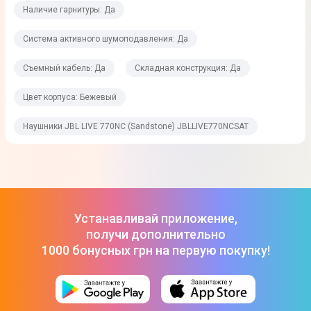
Наличие гарнитуры: Да
На чаше наушников
Функции управления
Система активного шумоподавления: Да
Регулятор громкости
Съемный кабель: Да
Складная конструкция: Да
Складная конструкция
Цвет корпуса: Бежевый
Да
Наушники JBL LIVE 770NC (Sandstone) JBLLIVE770NCSAT
Особенности
Приложение для наушников JBL
Диаметр динамика: 40 мм
Автономность
Устанавливай приложение,
получи дополнительно
Время работы
1000 бонусных грн на первую покупку!
Максимальное время воспроизведения музыки с
выключенным шумоподавлением: 65 ч
Максимальное время разговора: 33 ч