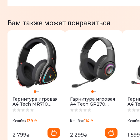
Вам также может понравиться
Гарнитура игровая
Гарнитура игровая
Гарн
A4 Tech MR710
A4 Tech GR270
A4 T
Bloody (Black)
Bloody Black
Blood
139 ₴
114 ₴
Кешбэк
Кешбэк
Кешбэ
2 799
2 299
1 599
₴
₴