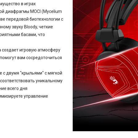
мущество в играх
ой диафрагмы MOCI (Mycelium
ове передовой биотехнологии с
ому звуку Bloody, четкие
приятными басами, что
а создает игровую атмосферу
помогут вам сосредоточиться
е с двумя "крыльями" с мягкой
 соответствовать уникальному
ние всего дня
имизируете управление