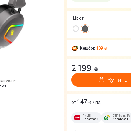
Цвет
Кешбэк
109 ₴
2 199
₴
Купить
дключения
ные
147
от
₴ / пл.
ПУМБ
ОТП Банк. Ро
6 платежей
7 платежей