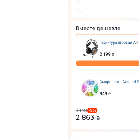
Вместе дешевле
Гарнитура игровая A4 
2 199
₴
Смарт-лента Gosund S
949
₴
3 148
-
9
%
2 863
₴