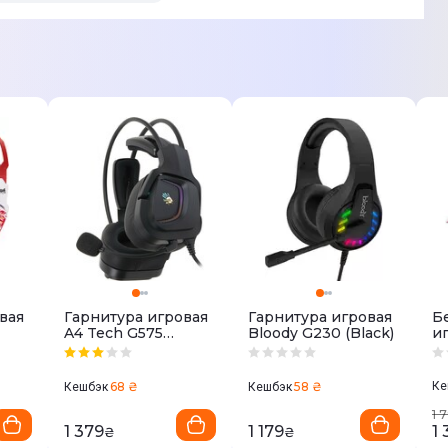
вая
Гарнитура игровая
Гарнитура игровая
Б
A4 Tech G575
Bloody G230 (Black)
и
Bloody (Black)
Pr
W
68 ₴
58 ₴
Ке
Кешбэк
Кешбэк
1 
1 379
1 179
1 
₴
₴