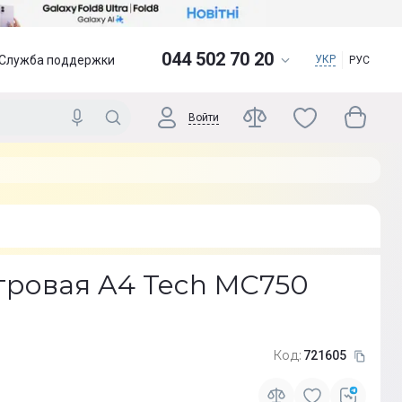
044 502 70 20
Служба поддержки
УКР
РУС
Войти
гровая A4 Tech MC750
Код:
721605