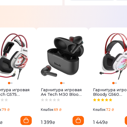
итура игровая
Гарнитура игровая
Гарнитура игро
ech G575
A4 Tech M30 Bloody
Bloody G560
y (Naraka)
(Black+Red)
(Naraka)
79 ₴
69 ₴
72 ₴
к
Кешбэк
Кешбэк
1 399
1 449
₴
₴
₴