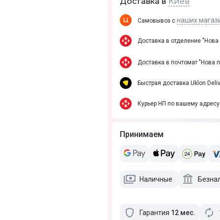
Киев
Доставка в
наших магаз
Самовывоз с
Доставка в отделение "Нова
Доставка в почтомат "Нова 
Быстрая доставка Uklon Deliv
Курьер НП по вашему адресу
Принимаем
Наличные
Безна
Гарантия
12
мес
.