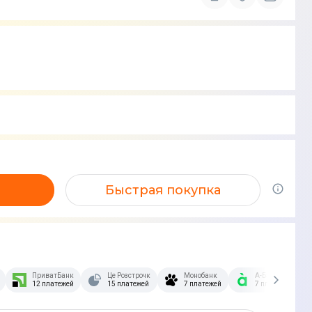
Быстрая покупка
зстрочка Скибочка.
ПриватБанк
Це Розстрочка
Монобанк
А-Банк
12 платежей
15 платежей
7 платежей
7 платежей