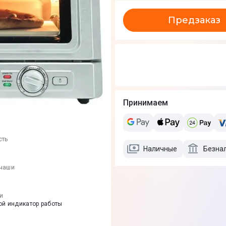
Предзаказ
Принимаем
сть
т
Наличные
Безна
чаши
и
ой индикатор работы