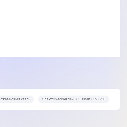
ержавеющая сталь
Электрическая печь Cuisinart CPZ120E
ки
ы