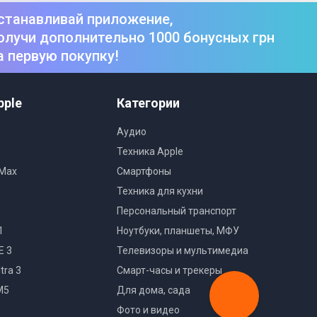
станавливай приложение,
олучи дополнительно 1000 бонусных грн
а первую покупку!
pple
Категории
Аудио
Техника Apple
 Max
Смартфоны
Техника для кухни
Персональный транспорт
1
Ноутбуки, планшеты, МФУ
E 3
Телевизоры и мультимедиа
tra 3
Смарт-часы и трекеры
M5
Для дома, сада
Фото и видео