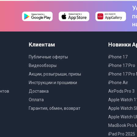
Складная лопатка для пиццы
У
Нож для пиццы
п
Решетка
н
Индикатор питания
Клиентам
Новинки A
Публичные оферты
iPhone 17
48 х 46 х 27 см
Видеообзоры
iPhone 17 Pro
58,1 х 55,8 х 43,6 см
Акции, розыгрыши, призы
iPhone 17 Pro
Инструкции и прошивки
iPhone Air
нтов
Доставка
AirPods Pro 3
Оплата
Apple Watch 1
Новый
Гарантия, обмен, возврат
Apple Watch S
Без повреждений
Apple Watch Ul
15,88 кг
MacBook Pro 
iPad Pro 2025
17,32 кг