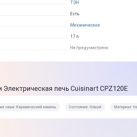
ТЭН
Есть
Механическое
17 л
Не предусмотрено
Световой индикатор работы
Пицца
Десерт
Торт
 Электрическая печь Cuisinart CPZ120E
Запеканка
Керамический камень
тие чаши: Керамический камень
Состояние: Новый
Материал: Н
Регулировка температуры
Кнопка подсветки внутри духов
Керамический камень для пицц