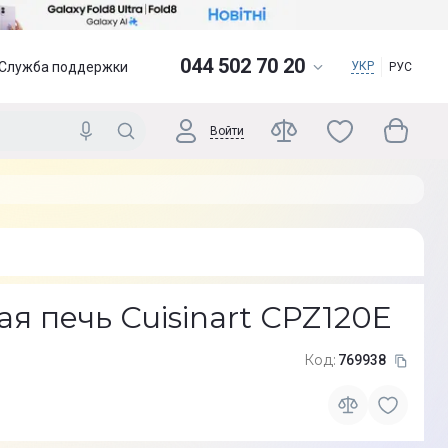
044 502 70 20
Служба поддержки
УКР
РУС
Войти
я печь Cuisinart CPZ120E
Код:
769938