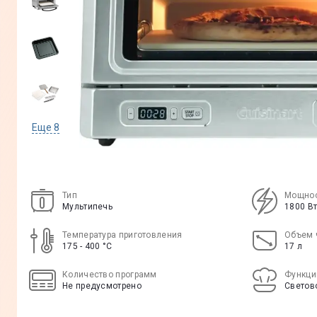
Еще
8
Тип
Мощно
Мультипечь
1800 В
Температура приготовления
Объем 
175 - 400 °C
17 л
Количество программ
Функци
Не предусмотрено
Светов