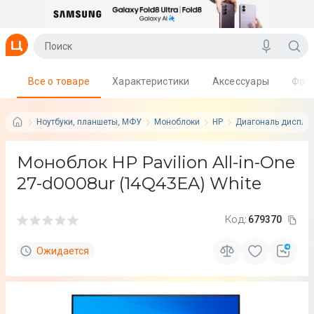
Все о товаре
Характеристики
Аксессуары
Фот
Ноутбуки, планшеты, МФУ
Моноблоки
HP
Диагональ дисплея
Моноблок HP Pavilion All-in-One
27-d0008ur (14Q43EA) White
Код:
679370
Ожидается