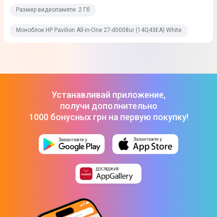
Размер видеопамяти: 2 Гб
Размер видеопамяти
Моноблок HP Pavilion All-in-One 27-d0008ur (14Q43EA) White
2 Гб
Операционная система
Операционная система
Устанавливай приложение,
Windows 10 Home
получи дополнительно
1000 бонусных грн на первую покупку!
Интерфейсы
Bluetooth
Bluetooth 5.0
Wi-Fi
802.11ac
Разъемы USB