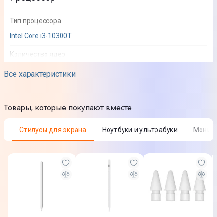
Тип процессора
Intel Core i3-10300T
Количество ядер
4
Все характеристики
Частота процессора
3,0 ГГц
Товары, которые покупают вместе
Максимальная частота процессора
Стилусы для экрана
Ноутбуки и ультрабуки
Монит
3,9 ГГц
Память
Размер оперативной памяти
8 ГБ