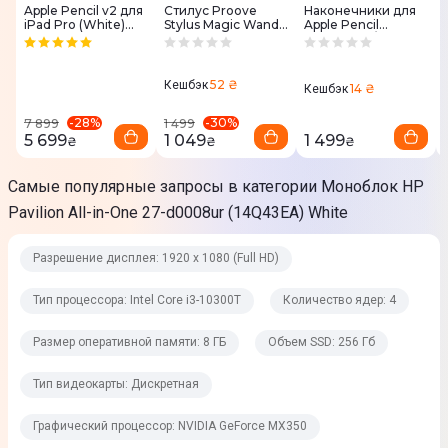
Тип оперативной памяти
Apple Pencil v2 для
Стилус Proove
Наконечники для
iPad Pro (White)
Stylus Magic Wand
Apple Pencil
DDR4
MU8F2
ASP-02 Universal
(MLUN2ZM/A) 4 шт.
Version
Частота оперативной памяти
52 ₴
Кешбэк
14 ₴
Кешбэк
2666 МГц
-
28
%
-
30
%
7 899
1 499
5 699
1 049
1 499
₴
₴
₴
Объем HDD
Нет
Самые популярные запросы в категории Моноблок HP
Pavilion All-in-One 27-d0008ur (14Q43EA) White
Объем SSD
256 Гб
Разрешение дисплея: 1920 х 1080 (Full HD)
Графические возможности
Тип процессора: Intel Core i3-10300T
Количество ядер: 4
Размер оперативной памяти: 8 ГБ
Объем SSD: 256 Гб
Тип видеокарты
Дискретная
Тип видеокарты: Дискретная
Графический процессор
Графический процессор: NVIDIA GeForce MX350
NVIDIA GeForce MX350