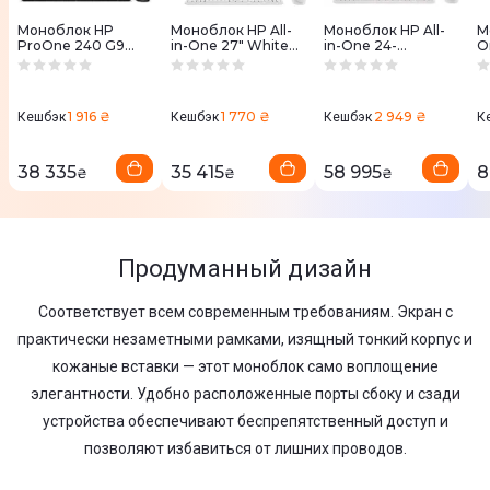
Моноблок HP
Моноблок HP All-
Моноблок HP All-
М
ProOne 240 G9
in-One 27" White
in-One 24-
O
Iron Gray (6B2F8EA)
(A45E2EA)
ct2005ua White
O
(C31F5EA)
M
(
1 916 ₴
1 770 ₴
2 949 ₴
Кешбэк
Кешбэк
Кешбэк
К
38 335
35 415
58 995
8
₴
₴
₴
Продуманный дизайн
Соответствует всем современным требованиям. Экран с
практически незаметными рамками, изящный тонкий корпус и
кожаные вставки — этот моноблок само воплощение
элегантности. Удобно расположенные порты сбоку и сзади
устройства обеспечивают беспрепятственный доступ и
позволяют избавиться от лишних проводов.