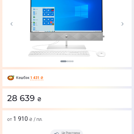
Кешбэк
1 431 ₴
28 639
₴
1 910
от
₴ / пл.
Це Розстрочка