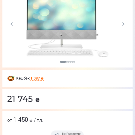
Кешбэк
1 087 ₴
21 745
₴
1 450
от
₴ / пл.
Це Розстрочка