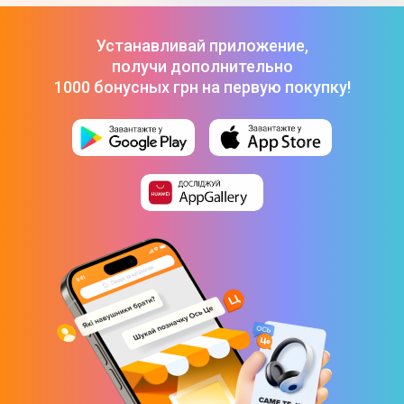
Операционная система
Устанавливай приложение,
Операционная система
получи дополнительно
1000 бонусных грн на первую покупку!
DOS
Интерфейсы
Bluetooth
Bluetooth 5.0
Wi-Fi
802.11 a/b/g/n/ac
LAN разъем
1x LAN (RJ45)
Разъем для наушников 3.5 мм
Да