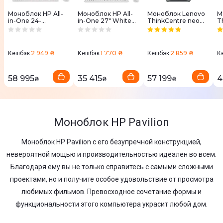
Моноблок HP All-
Моноблок HP All-
Моноблок Lenovo
М
in-One 24-
in-One 27" White
ThinkCentre neo
T
ct2005ua White
(A45E2EA)
50a 24 Gen 5 Luna
5
(C31F5EA)
Grey (12SC000RUI)
G
2 949 ₴
1 770 ₴
2 859 ₴
Кешбэк
Кешбэк
Кешбэк
К
58 995
35 415
57 199
4
₴
₴
₴
Моноблок HP Pavilion
Моноблок HP Pavilion с его безупречной конструкцией,
невероятной мощью и производительностью идеален во всем.
Благодаря ему вы не только справитесь с самыми сложными
проектами, но и получите особое удовольствие от просмотра
любимых фильмов. Превосходное сочетание формы и
функциональности этого компьютера украсит любой дом.