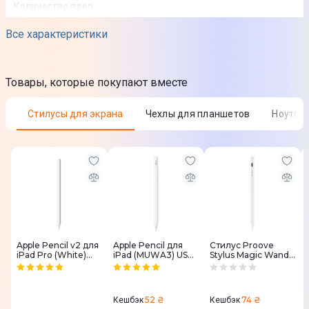
Количество ядер
4
Все характеристики
Частота процессора
3,0 ГГц
Товары, которые покупают вместе
Максимальная частота процессора
Стилусы для экрана
Чехлы для планшетов
Ноутбу
3,9 ГГц
Память
Размер оперативной памяти
8 ГБ
Тип оперативной памяти
Apple Pencil v2 для
Apple Pencil для
Стилус Proove
iPad Pro (White)
iPad (MUWA3) USB-
Stylus Magic Wand
DDR4
MU8F2
C
ASP-02 Universal
Version
Частота оперативной памяти
52 ₴
74 ₴
Кешбэк
Кешбэк