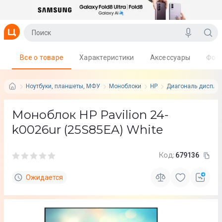
Все о товаре
Характеристики
Аксессуары
Фот
Ноутбуки, планшеты, МФУ
Моноблоки
HP
Диагональ дисплея:
Моноблок HP Pavilion 24-
k0026ur (25S85EA) White
Код:
679136
Ожидается