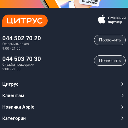
Разъем для карт SD/SDHC/SDXC
Да
Дополнительные характеристики
044 502 70 20
Позвонить
Оформить заказ
Встроенная Web-камера
9:00 - 21:00
HD 720p
044 503 70 30
Позвонить
Служба поддержки
Разрешение Web-камеры
9:00 - 21:00
5,0 Мп
Цитрус
Встроенный микрофон
Карьера
Да
Клиентам
Магазины
Публичные оферты
Встроенные динамики
Новинки Apple
Для СМИ
Видеообзоры
Акустика: 2x 5 Вт
iPhone 17
Категории
Оптовым клиентам
Акции, розыгрыши, призы
Особенности
iPhone 17 Pro