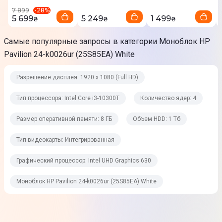
2666 МГц
-
28
%
7 899
5 699
5 249
1 499
₴
₴
₴
Объем HDD
1 Тб
Самые популярные запросы в категории Моноблок HP
Pavilion 24-k0026ur (25S85EA) White
Объем SSD
Нет
Разрешение дисплея: 1920 х 1080 (Full HD)
Графические возможности
Тип процессора: Intel Core i3-10300T
Количество ядер: 4
Размер оперативной памяти: 8 ГБ
Объем HDD: 1 Тб
Тип видеокарты
Интегрированная
Тип видеокарты: Интегрированная
Графический процессор
Графический процессор: Intel UHD Graphics 630
Intel UHD Graphics 630
Моноблок HP Pavilion 24-k0026ur (25S85EA) White
Размер видеопамяти
Выделено из ОП