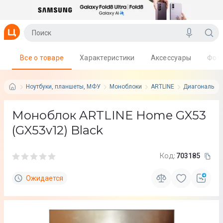
Все о товаре
Характеристики
Аксессуары
Фот
Ноутбуки, планшеты, МФУ
Моноблоки
ARTLINE
Диагональ ди
Моноблок ARTLINE Home GX53
(GX53v12) Black
Код:
703185
Ожидается