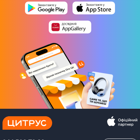
Интерфейсы
Bluetooth
Bluetooth 4.0
Wi-Fi
802.11ac
Разъемы USB
4x USB 3.0
2х USB 2.0
LAN разъем
1x LAN (RJ45)
Разъем для наушников 3.5 мм
Да
Разъем для карт SD/SDHC/SDXC