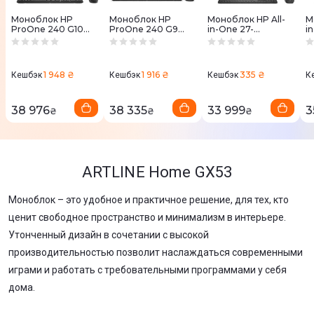
Моноблок HP
Моноблок HP
Моноблок HP All-
М
ProOne 240 G10
ProOne 240 G9
in-One 27-
i
Black (885M8EA)
Iron Gray (6B2F8EA)
cr0072ua Jet Black
(
(AE0Q0EA)
1 948 ₴
1 916 ₴
335 ₴
Кешбэк
Кешбэк
Кешбэк
К
38 976
38 335
33 999
3
₴
₴
₴
ARTLINE Home GX53
Моноблок – это удобное и практичное решение, для тех, кто
ценит свободное пространство и минимализм в интерьере.
Утонченный дизайн в сочетании с высокой
производительностью позволит наслаждаться современными
играми и работать с требовательными программами у себя
дома.