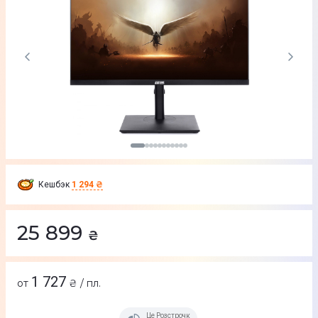
Кешбэк
1 294 ₴
25 899
₴
1 727
от
₴ / пл.
Це Розстрочка