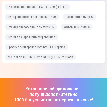
480 Гб
Разрешение дисплея: 1920 х 1080 (Full HD)
Графические возможности
Тип процессора: Intel Core i5-11400
Количество ядер: 6
Размер оперативной памяти: 8 ГБ
Объем SSD: 480 Гб
Тип видеокарты
Интегрированная
Тип видеокарты: Интегрированная
Графический процессор
Графический процессор: Intel HD Graphics
Intel HD Graphics
Моноблок ARTLINE Home GX53 (GX53v12) Black
Размер видеопамяти
Выделено из ОП
Операционная система
Устанавливай приложение,
Операционная система
получи дополнительно
1000 бонусных грн на первую покупку!
DOS