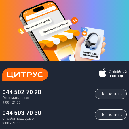
Дополнительные характеристики
Встроенные динамики
Да
Суммарная мощность динамиков
4 Вт
Интерфейсы
2 x HDMI
1 x VGA
044 502 70 20
1 x mini-Jack (3.5 мм)
Позвонить
Оформить заказ
9:00 - 21:00
Блок питания
044 503 70 30
Встроенный
Позвонить
Служба поддержки
Потребление электроэнергии
9:00 - 21:00