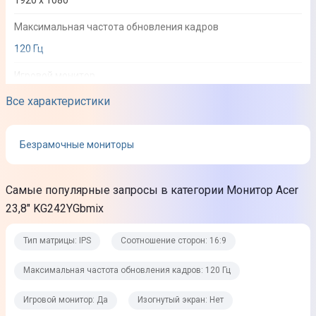
Максимальная частота обновления кадров
120 Гц
Игровой монитор
Да
Все характеристики
Изогнутый экран
Безрамочные мониторы
Нет
Покрытие
Самые популярные запросы в категории Монитор Acer
Матовое
23,8" KG242YGbmix
Подсветка
Тип матрицы: IPS
Соотношение сторон: 16:9
LED
Размер пикселя
Максимальная частота обновления кадров: 120 Гц
0,275 x 0,275 мм
Игровой монитор: Да
Изогнутый экран: Нет