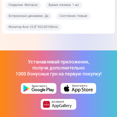
Изображения
Покрытие: Матовое
Время отклика: 1 мс
Встроенные динамики: Да
Состояние: Новый
Время отклика
1 мс
Монитор Acer 23,8" KG242YGbmix
Яркость
250 кд/м²
Угол обзора горизонтальный
Устанавливай приложение,
178°
получи дополнительно
Угол обзора вертикальный
1000 бонусных грн на первую покупку!
178º
Контраст
1000:1
Максимальное количество цветов
16,7 млн