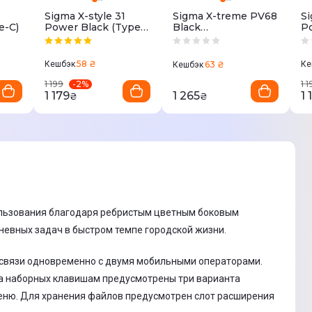
Sigma X-style 31
Sigma X-treme PV68
Si
e-C)
Power Black (Type-
Black
P
C)
(4827798738214)
(T
58 ₴
Кешбэк
63 ₴
Ке
Кешбэк
-
2
%
1 199
1 
1 179
1 265
1 
₴
₴
спользования благодаря ребристым цветным боковым
дневных задач в быстром темпе городской жизни.
 связи одновременно с двумя мобильными операторами.
на наборных клавишам предусмотрены три варианта
меню. Для хранения файлов предусмотрен слот расширения