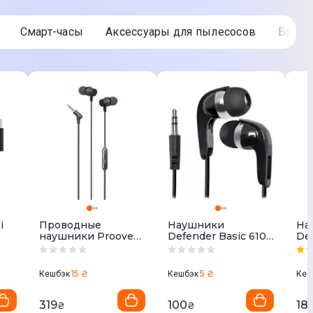
Смарт-часы
Аксессуары для пылесосов
Брит
i
Проводные
Наушники
На
наушники Proove
Defender Basic 610
Def
Scape J3 (3.5mm)
(Black) 63610
(Bl
ck
black
15 ₴
5 ₴
Кешбэк
Кешбэк
Кеш
319
100
18
₴
₴