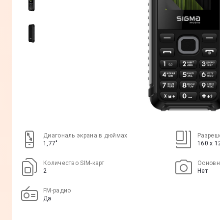
Диагональ экрана в дюймах
Разреш
1,77"
160 x 1
Количество SIM-карт
Основн
2
Нет
FM-радио
Да