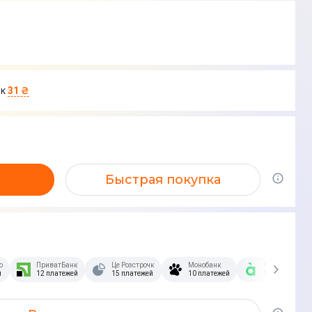
к
31 ₴
Быстрая покупка
озстрочка Скибочка.
ПриватБанк
Це Розстрочка
Монобанк
А-Банк
й
12 платежей
15 платежей
10 платежей
10 платежей