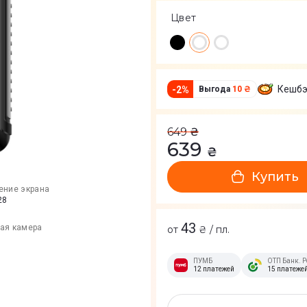
Цвет
Кешбэ
-
2
%
Выгода
10 ₴
649
₴
639
₴
Купить
ение экрана
28
43
ая камера
от
₴ / пл.
ПУМБ
ОТП Банк. Р
12 платежей
15 платеже