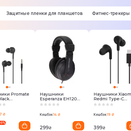
Защитные пленки для планшетов
Фитнес-трекеры
Нет
Нет
Нет
Нет
3,0
Нет
ики Promate
Наушники
Наушники Xiaom
lack
Esperanza EH120
Redmi Type-C
Да
black)
(Black)
Earphones
(BHR8930GL) Bla
7 ₴
14 ₴
19 ₴
Кешбэк
Кешбэк
26
%
299
399
₴
₴