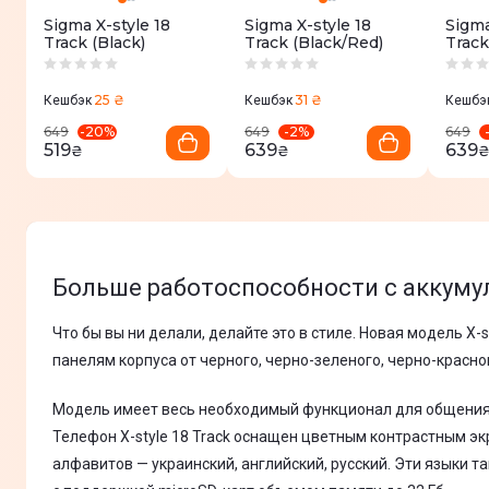
Sigma X-style 18
Sigma X-style 18
Sigma
Track (Black)
Track (Black/Red)
Track
25 ₴
31 ₴
Кешбэк
Кешбэк
Кешбэ
-
20
%
-
2
%
649
649
649
519
639
639
₴
₴
Больше работоспособности с аккуму
Что бы вы ни делали, делайте это в стиле. Новая модель 
панелям корпуса от черного, черно-зеленого, черно-красн
Модель имеет весь необходимый функционал для общения.
Телефон X-style 18 Track оснащен цветным контрастным э
алфавитов — украинский, английский, русский. Эти языки