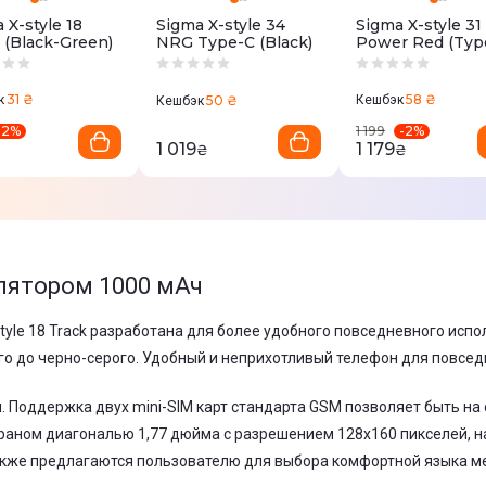
 X-style 18
Sigma X-style 34
Sigma X-style 31
 (Black-Green)
NRG Type-C (Black)
Power Red (Typ
31 ₴
58 ₴
к
50 ₴
Кешбэк
Кешбэк
-
2
%
-
2
%
1 199
1 019
1 179
₴
₴
₴
лятором 1000 мАч
X-style 18 Track разработана для более удобного повседневного и
ого до черно-серого. Удобный и неприхотливый телефон для повсе
 Поддержка двух mini-SIM карт стандарта GSM позволяет быть на
краном диагональю 1,77 дюйма с разрешением 128х160 пикселей, 
 также предлагаются пользователю для выбора комфортной языка 