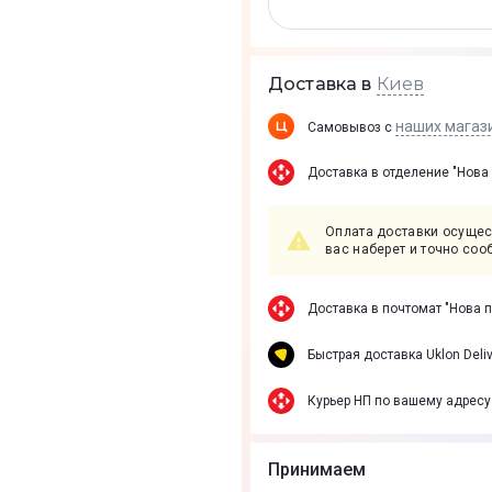
Киев
Доставка в
наших магаз
Самовывоз с
Доставка в отделение "Нова
Оплата доставки осущес
вас наберет и точно соо
Доставка в почтомат "Нова 
Быстрая доставка Uklon Deliv
Курьер НП по вашему адресу
Принимаем