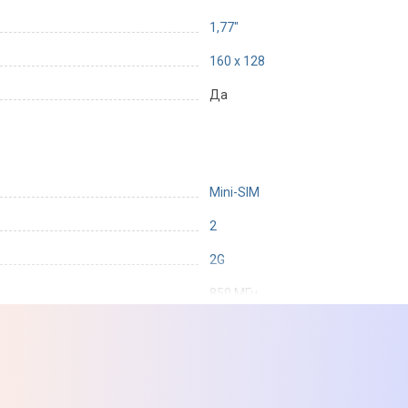
1,77"
160 x 128
Да
Mini-SIM
2
2G
850 МГц
900 МГц
1800 МГц
1900 МГц