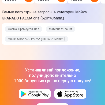
производителем. Подробности уточняйте у менеджера
Самые популярные запросы в категории Мойка
GRANADO PALMA gris (620*435mm.)
Форма: Прямоугольная
Материал: Гранит
Мойка GRANADO PALMA gris (620*435mm.)
Устанавливай приложение,
получи дополнительно
1000 бонусных грн на первую покупку!