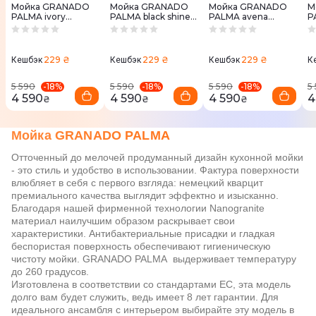
Мойка GRANADO
Мойка GRANADO
Мойка GRANADO
М
PALMA ivory
PALMA black shine
PALMA avena
P
(620*435mm.)
(620*435mm.)
(620*435mm.)
(
229 ₴
229 ₴
229 ₴
Кешбэк
Кешбэк
Кешбэк
К
-
18
%
-
18
%
-
18
%
5 590
5 590
5 590
5
4 590
4 590
4 590
4
₴
₴
₴
Мойка GRANADO PALMA
Отточенный до мелочей продуманный дизайн кухонной мойки
- это стиль и удобство в использовании. Фактура поверхности
влюбляет в себя с первого взгляда: немецкий кварцит
премиального качества выглядит эффектно и изысканно.
Благодаря нашей фирменной технологии Nanogranite
материал наилучшим образом раскрывает свои
характеристики. Антибактериальные присадки и гладкая
беспористая поверхность обеспечивают гигиеническую
чистоту мойки. GRANADO PALMA выдерживает температуру
до 260 градусов.
Изготовлена в соответствии со стандартами ЕС, эта модель
долго вам будет служить, ведь имеет 8 лет гарантии. Для
идеального ансамбля с интерьером выбирайте эту модель в