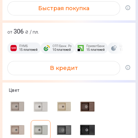
Быстрая покупка
306
от
₴ / пл.
ПУМБ
ОТП Банк. Розстрочка Скибочка.
ПриватБанк
Це Розстроч
15 платежей
10 платежей
15 платежей
15 платежей
В кредит
Цвет