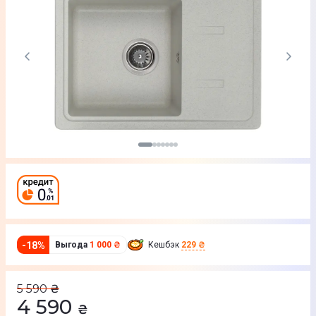
-
18
%
Выгода
1 000 ₴
Кешбэк
229 ₴
5 590
₴
4 590
₴