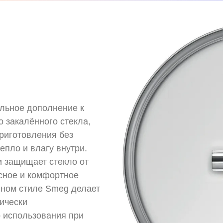
льное дополнение к
о закалённого стекла,
риготовления без
епло и влагу внутри.
и защищает стекло от
асное и комфортное
нном стиле Smeg делает
тически
 использования при