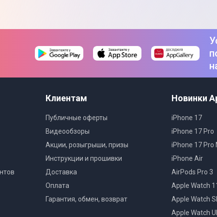
Товар может отличаться от пред
могут изменяться производител
У
п
н
Клиентам
Новинки A
Публичные оферты
iPhone 17
Видеообзоры
iPhone 17 Pro
Акции, розыгрыши, призы
iPhone 17 Pro
Инструкции и прошивки
iPhone Air
нтов
Доставка
AirPods Pro 3
Оплата
Apple Watch 1
Гарантия, обмен, возврат
Apple Watch S
Apple Watch Ul