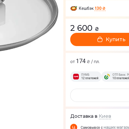
Кешбэк
130 ₴
2 600
₴
Купить
174
от
₴ / пл.
ПУМБ
ОТП Банк. Р
12 платежей
10 платеже
Киев
Доставка в
наших магаз
Самовывоз с