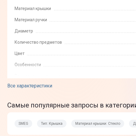
Материал крышки
Материал ручки
Диаметр
Количество предметов
Цвет
Особенности
Рекомендации по уходу
Все характеристики
Физические характеристики
Самые популярные запросы в категории
Вес
Вес в упаковке
SMEG
Тип: Крышка
Материал крышки: Стекло
Д
Комплектация