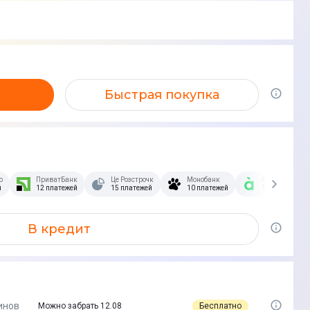
Быстрая покупка
озстрочка Скибочка.
ПриватБанк
Це Розстрочка
Монобанк
А-Банк
й
12 платежей
15 платежей
10 платежей
10 платежей
В кредит
инов
Бесплатно
Можно забрать 12.08