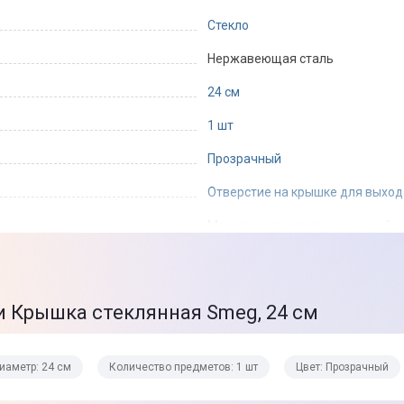
Стекло
Нержавеющая сталь
24 см
1 шт
Прозрачный
Отверстие на крышке для выход
Можно мыть в посудомоечной 
 Крышка стеклянная Smeg, 24 см
810 г
850 г
иаметр: 24 см
Количество предметов: 1 шт
Цвет: Прозрачный
Стеклянная крышка