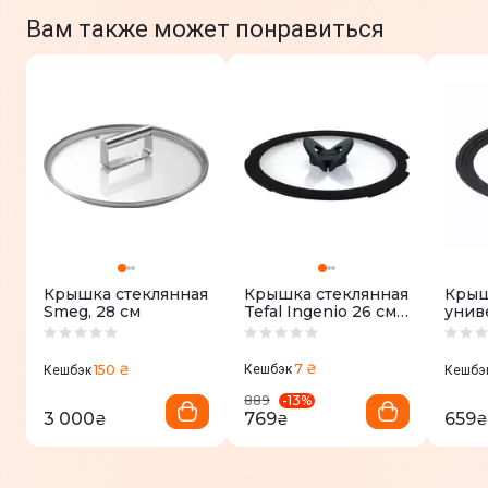
Вам также может понравиться
Крышка стеклянная
Крышка стеклянная
Кры
Smeg, 28 см
Tefal Ingenio 26 см
унив
(L9846653)
стек
сили
обод
7 ₴
150 ₴
Кешбэк
Кешбэк
Кешбэ
Unive
(BG-
-
13
%
889
3 000
769
659
₴
₴
₴