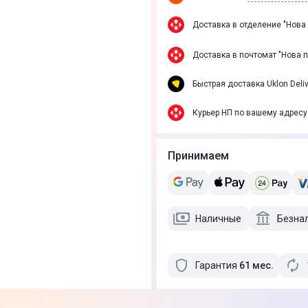
Доставка в отделение "Нова
Доставка в почтомат "Нова 
Быстрая доставка Uklon Deliv
Курьер НП по вашему адресу
Принимаем
Наличные
Безна
Гарантия
61
мес
.