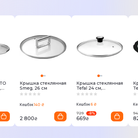
TO
Крышка стеклянная
Крышка стеклянная
К
,
Smeg, 26 см
Tefal 24 см,
Te
йкое
(28097512)
(L
6 ₴
140 ₴
Кешбэк
Ке
Кешбэк
-
8
%
729
94
2 800
669
8
₴
₴