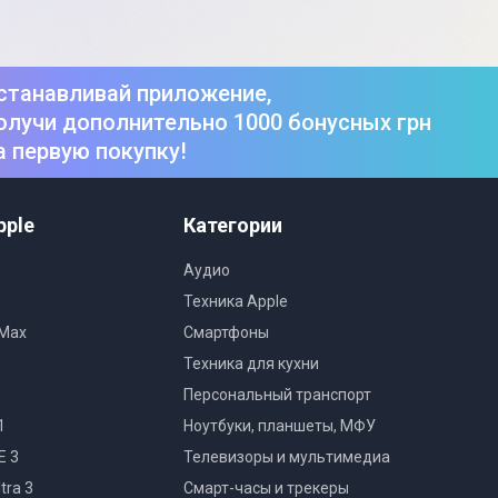
ставленного на фото, характеристики и комплектация
ем. Подробности уточняйте у менеджера
станавливай приложение,
олучи дополнительно 1000 бонусных грн
а первую покупку!
pple
Категории
Аудио
Техника Apple
 Max
Смартфоны
Техника для кухни
Персональный транспорт
1
Ноутбуки, планшеты, МФУ
E 3
Телевизоры и мультимедиа
tra 3
Смарт-часы и трекеры