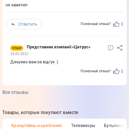
не заметил
Рабочая температура
от -7 до +43 ºС
Ответить
0
Полезный отзыв?
Дегидратация
2 л/ч
Напряжение
Представник компанії «Цитрус»
Ответ
23.02.2022
220-240 В
Дякуємо вам за відгук :)
Класс энергоэффективности (охлаждение)
0
Полезный отзыв?
A
Класс энергоэффективности (обогрев)
Все отзывы
А
Номинальный ток (охлаждение)
Товары, которые покупают вместе
7.6 A
Номинальный ток (обогрев)
Кронштейны и крепления
Телевизоры
Бутылки дл