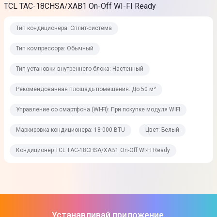
TCL TAC-18CHSA/XAB1 On-Off WI-FI Ready
Управление
Тип кондиционера: Сплит-система
Вид управления
Тип компрессора: Обычный
Дистанционное беспроводное
Тип установки внутреннего блока: Настенный
Управление направлением подачи воздуха
Да
Рекомендованная площадь помещения: До 50 м²
Регулировка температуры
Управление со смартфона (WI-FI): При покупке модуля WIFI
Да
Маркировка кондиционера: 18 000 BTU
Цвет: Белый
Таймер на включение
Кондиционер TCL TAC-18CHSA/XAB1 On-Off WI-FI Ready
Да
Таймер на выключение
Да
Устанавливай приложение,
Защита и безопасность