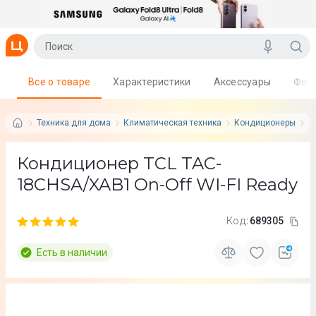
Все о товаре
Характеристики
Аксессуары
Фот
Техника для дома
Климатическая техника
Кондиционеры
T
Кондиционер TCL TAC-
18CHSA/XAB1 On-Off WI-FI Ready
Код:
689305
Есть в наличии