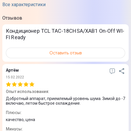
Охлаждение
Все характеристики
Обогрев
Отзывов
Ночной
Автоматический
Кондиционер TCL TAC-18CHSA/XAB1 On-Off WI-
Вентиляция
FI Ready
Осушение
Функции
Оставить отзыв
Функция памяти
Функция самоочистки
Артём
15.02.2022
Управление со смартфона (WI-FI)
При покупке модуля WIFI
Опыт использования
:
Дисплей
Добротный аппарат, приемлемый уровень шума. Зимой до -7
включаю, летом быстрое охлаждение.
Да
Плюсы
:
качество, цена
Технические характеристики
Минусы
: