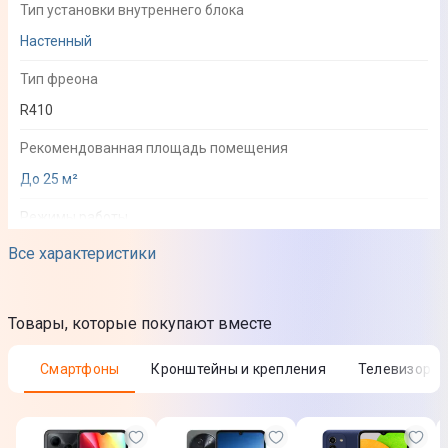
Тип установки внутреннего блока
Настенный
Тип фреона
R410
Рекомендованная площадь помещения
До 25 м²
Режимы работы
Охлаждение
Все характеристики
Обогрев
Автоматический
Товары, которые покупают вместе
Вентиляция
Осушение
Смартфоны
Кронштейны и крепления
Телевизоры
Функции
Турбо режим
Режим сна