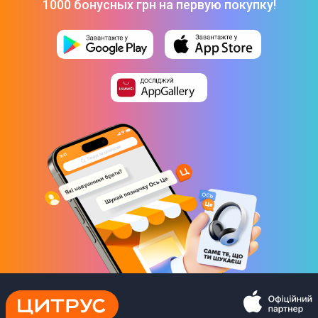
1000 бонусных грн на первую покупку!
Пульт ДУ
Управление направлением подачи воздуха
Да
Регулировка температуры
Да
Таймер на включение
Да
Таймер на выключение
Да
Дополнительная информация
Уровень шума кондиционера
38/33/29 дБ