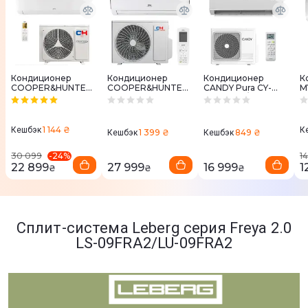
Кондиционер
Кондиционер
Кондиционер
К
COOPER&HUNTER
COOPER&HUNTER
CANDY Pura CY-
M
Vital Inverter CH-
Veritas NG CH-
09RAIN-A/CY-
M
S09FTXF2-NG, 25
S09FTXQ2-NG, 25
09RAOUT-A
м2
м2
1 144 ₴
Кешбэк
К
1 399 ₴
849 ₴
Кешбэк
Кешбэк
-
24
%
30 099
1
22 899
27 999
16 999
1
₴
₴
₴
Сплит-система Leberg серия Freya 2.0
LS-09FRA2/LU-09FRA2