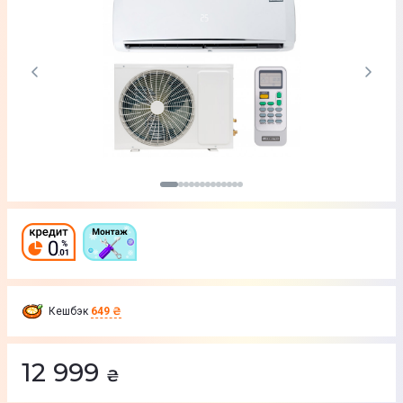
Кешбэк
649 ₴
12 999
₴