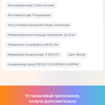
Класс энергоэффективности (охлаждение)
Тип кондиционера: Сплит-система
A
Тип компрессора: Ротационный
Производительность
Тип установки внутреннего блока: Настенный
Рекомендованная площадь помещения: До 25 м²
Потребляемая мощность при охлаждении
0.78 кВт
Управление со смартфона (WI-FI): Нет
Потребляемая мощность при обогреве
Маркировка кондиционера: 9 000 BTU
Цвет: Белый
0.71 кВт
Кондиционер Leberg FREYA 2.0 LS-09FRA2/LU-09FRA2
Маркировка кондиционера
9 000 BTU
Управление
Устанавливай приложение,
Вид управления
получи дополнительно