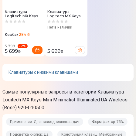
Аккумулятор
Клавиатура
Клавиатура
Logitech MX Keys
Logitech MX Keys
Время автономной работы
Mini Minimalist
Mini Minimalist
Illuminated UA
Illuminated UA
Нет в наличии
До 10 дней при полной зарядке или до 5 месяцев при
Wireless (Pale Grey)
Wireless (Graphite)
920-010499
920-010498
284 ₴
Кешбэк
выключенной подсветке
-
2
%
5 799
5 699
5 699
₴
₴
Физические характеристики
Цвет
Клавиатуры с низкими клавишами
Розовый
Вес
Самые популярные запросы в категории Клавиатура
506,4 г
Logitech MX Keys Mini Minimalist Illuminated UA Wireless
(Rose) 920-010500
Габариты (ВхШхГ)
20,97 х 295,99 х 131,95 мм
Применение: Для повседневных задач
Форм-фактор: 75%
Комплектация
Подсветка кнопок: Да
Конструкция клавиш: Мембранные