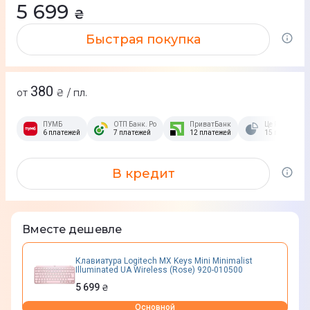
5 699
₴
Быстрая покупка
380
от
₴ / пл.
ПУМБ
ОТП Банк. Розстрочка Скибочка.
ПриватБанк
Це Розстрочк
6 платежей
7 платежей
12 платежей
15 платежей
В кредит
Вместе дешевле
Клавиатура Logitech MX Keys Mini Minimalist
Illuminated UA Wireless (Rose) 920-010500
5 699
₴
Основной