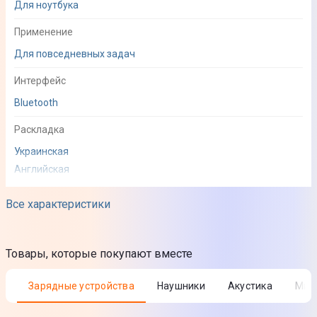
Для ноутбука
Применение
Для повседневных задач
Интерфейс
Bluetooth
Раскладка
Украинская
Английская
Совместимость
Все характеристики
Windows
Форм-фактор
Товары, которые покупают вместе
75%
Зарядные устройства
Наушники
Акустика
Ми
Конструкция