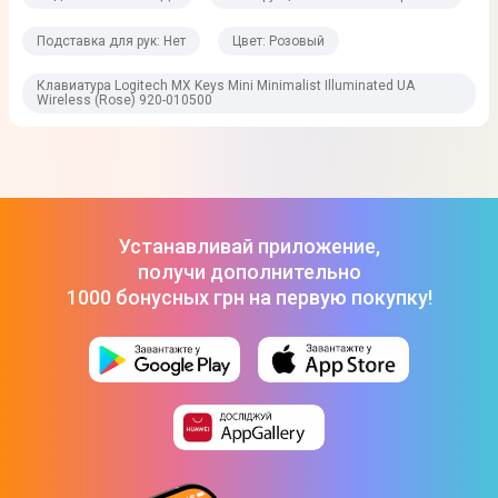
Клавиатура
Инструкция
Подставка для рук: Нет
Цвет: Розовый
Гарантия
Клавиатура Logitech MX Keys Mini Minimalist Illuminated UA
Кабель USB-A на USB-C
Wireless (Rose) 920-010500
Юридическая информация
Товар может отличаться от представленного на фото,
характеристики и комплектация могут изменяться
производителем. Подробности уточняйте у менеджера
Устанавливай приложение,
получи дополнительно
1000 бонусных грн на первую покупку!