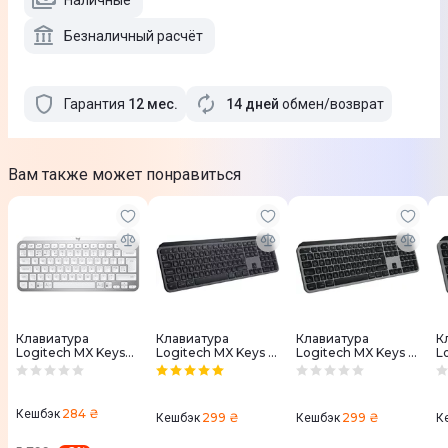
Наличные
Безналичный расчёт
Гарантия
12
мес
.
14 дней
обмен/возврат
Вам также может понравиться
Клавиатура
Клавиатура
Клавиатура
К
Logitech MX Keys
Logitech MX Keys S
Logitech MX Keys S
L
Mini Minimalist
Advanced
for Mac Advanced
M
Illuminated UA
Illuminated UA
Illuminated
M
Wireless (Pale Grey)
Wireless (Graphite)
Wireless (Space
I
920-010499
920-011593
Grey) 920-011637
W
284 ₴
Кешбэк
299 ₴
299 ₴
Кешбэк
Кешбэк
К
G