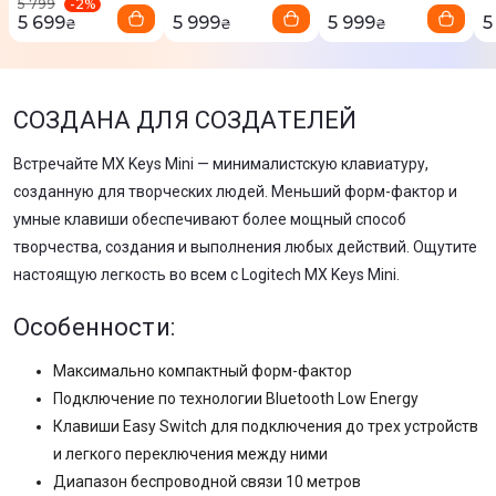
-
2
%
5 799
5 699
5 999
5 999
5
₴
₴
₴
СОЗДАНА ДЛЯ СОЗДАТЕЛЕЙ
Встречайте MX Keys Mini — минималистскую клавиатуру,
созданную для творческих людей. Меньший форм-фактор и
умные клавиши обеспечивают более мощный способ
творчества, создания и выполнения любых действий. Ощутите
настоящую легкость во всем с Logitech MX Keys Mini.
Особенности:
Максимально компактный форм-фактор
Подключение по технологии Bluetooth Low Energy
Клавиши Easy Switch для подключения до трех устройств
и легкого переключения между ними
Диапазон беспроводной связи 10 метров