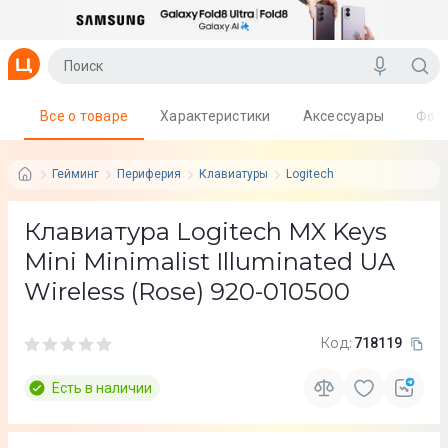
Все о товаре
Характеристики
Аксессуары
Фот
Гейминг
Периферия
Клавиатуры
Logitech
Клавиатура Logitech MX Keys
Mini Minimalist Illuminated UA
Wireless (Rose) 920-010500
Код:
718119
Есть в наличии