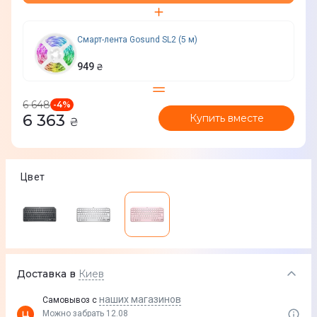
Смарт-лента Gosund SL2 (5 м)
949
₴
6 648
-
4
%
6 363
Купить вместе
₴
Цвет
Доставка в
Киев
наших магазинов
Самовывоз с
Можно забрать 12.08