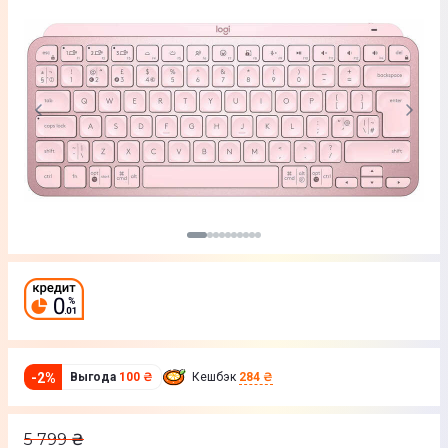
-
2
%
Выгода
100 ₴
Кешбэк
284 ₴
5 799
₴