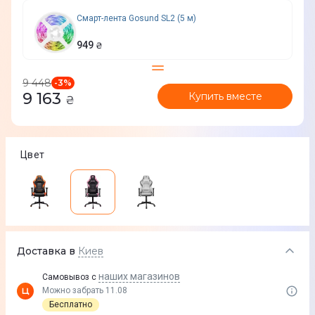
Смарт-лента Gosund SL2 (5 м)
949
₴
9 448
-
3
%
9 163
Купить вместе
₴
Цвет
Доставка в
Киев
наших магазинов
Самовывоз с
Можно забрать 11.08
Бесплатно