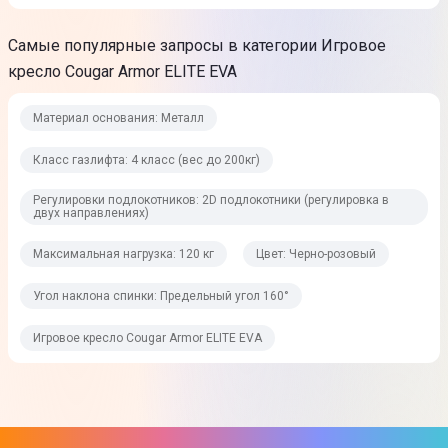
1260 мм
Самые популярные запросы в категории Игровое
Угол наклона спинки
кресло Cougar Armor ELITE EVA
Предельный угол 160°
Материал основания: Металл
Ширина спинки
Класс газлифта: 4 класс (вес до 200кг)
515 мм
Регулировки подлокотников: 2D подлокотники (регулировка в
Подлокотники
двух направлениях)
Высота: 685-765 мм
Максимальная нагрузка: 120 кг
Цвет: Черно-розовый
Особенности
Угол наклона спинки: Предельный угол 160°
Поясничная поддержка
Боковая поддержка спины
Игровое кресло Cougar Armor ELITE EVA
Подголовник
Степень жесткости: Средние
Материал подлокотников: Пластиковые