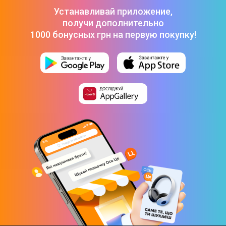
Физические характеристики
Устанавливай приложение,
получи дополнительно
Вес
1000 бонусных грн на первую покупку!
20 кг
Габариты
Размеры сиденья: 49 х 54.5 см
Кресло: 133 х 51.5 х 49 см
Комплектация
Кресло
Гарантия
Инструкция
Юридическая информация
Товар может отличаться от представленного на фото,
характеристики и комплектация могут изменяться
производителем. Подробности уточняйте у менеджера