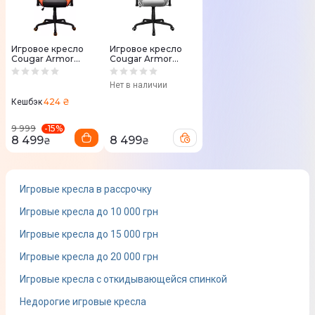
Максимальная нагрузка
120 кг
Игровое кресло
Игровое кресло
Cougar Armor
Cougar Armor
ELITE
ELITE (White)
Цвет
Нет в наличии
Черно-розовый
424 ₴
Кешбэк
-
15
%
9 999
Дополнительные характеристики
8 499
8 499
₴
₴
Высота сиденья в верхнем положении
Игровые кресла в рассрочку
430 мм
Игровые кресла до 10 000 грн
Высота сиденья в нижнем положении
Игровые кресла до 15 000 грн
360 мм
Игровые кресла до 20 000 грн
Высота спинки в верхнем положении
Игровые кресла с откидывающейся спинкой
1330 мм
Недорогие игровые кресла
Высота спинки в нижнем положении