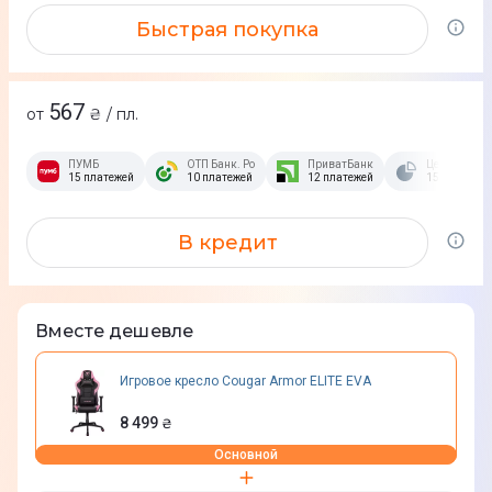
Быстрая покупка
567
от
₴ / пл.
ПУМБ
ОТП Банк. Розстрочка Скибочка.
ПриватБанк
Це Розстроч
15 платежей
10 платежей
12 платежей
15 платежей
В кредит
Вместе дешевле
Игровое кресло Cougar Armor ELITE EVA
8 499
₴
Основной