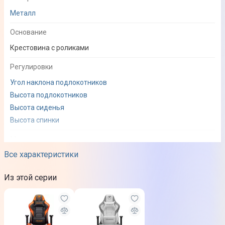
Металл
Основание
Крестовина с роликами
Регулировки
Угол наклона подлокотников
Высота подлокотников
Высота сиденья
Высота спинки
Механизмы
Все характеристики
Газлифт
Класс газлифта
Из этой серии
4 класс (вес до 200кг)
Регулировки подлокотников
2D подлокотники (регулировка в двух направлениях)