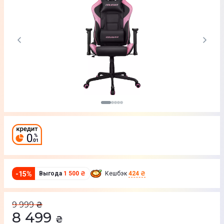
-
15
%
Выгода
1 500 ₴
Кешбэк
424 ₴
9 999
₴
8 499
₴