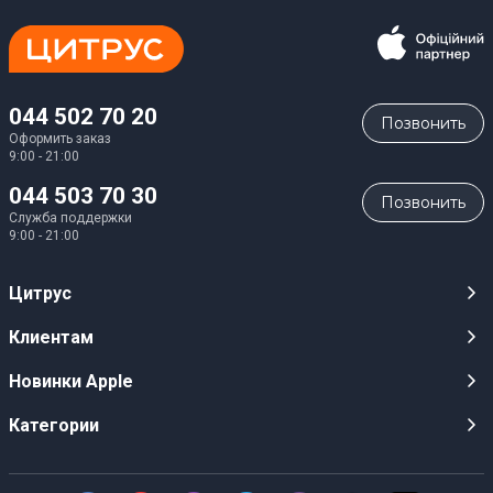
Загрузки
Iнструкцiя
Загрузить
(
6.4 MB
)
044 502 70 20
Позвонить
Оформить заказ
9:00 - 21:00
044 503 70 30
Позвонить
Служба поддержки
9:00 - 21:00
Цитрус
Карьера
Клиентам
Магазины
Публичные оферты
Новинки Apple
Для СМИ
Видеообзоры
iPhone 17
Категории
Оптовым клиентам
Акции, розыгрыши, призы
iPhone 17 Pro
Аудио
Служба поддержки клиентов
Инструкции и прошивки
iPhone 17 Pro Max