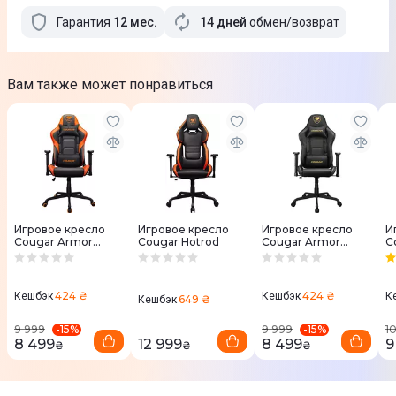
Гарантия
12
мес
.
14 дней
обмен/возврат
Вам также может понравиться
Игровое кресло
Игровое кресло
Игровое кресло
И
Cougar Armor
Cougar Hotrod
Cougar Armor
C
ELITE
ELITE Royal
O
424 ₴
424 ₴
Кешбэк
Кешбэк
К
649 ₴
Кешбэк
-
15
%
-
15
%
9 999
9 999
1
8 499
12 999
8 499
9
₴
₴
₴