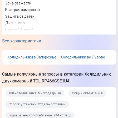
Зона свежести
Быстрая заморозка
Защита от детей
Диспенсер
Режим "Отпуск"
Способ установки
Все характеристики
Отдельностоящий
Холодильники в Запорожье
Холодильники во Львове
Дополнительные характеристики
Самые популярные запросы в категории Холодильник
Годовое энергопотребление
двухкамерный TCL RP466CSE1UA
294 кВт/год
Класс энергопотребления
Тип холодильника: Многодверный
Общий объем: 466 л
A++
Способ установки: Отдельностоящий
Климатический класс
Годовое энергопотребление: 294 кВт/год