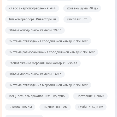
N-SN-ST-T
Класс энергопотребления: A++
Уровень шума: 40 дБ
Уровень шума
40 дБ
Тип компрессора: Инверторный
Дисплей: Есть
Тип компрессора
Объём холодильной камеры: 297 л
Инверторный
Система охлаждения холодильной камеры: No Frost
Количество компрессоров
Система размораживания холодильной камеры: No Frost
1
Расположение морозильной камеры: Нижнее
Дисплей
Есть
Объём морозильной камеры: 169 л
Хладагент
Система охлаждения морозильной камеры: No Frost
R-600a
Мощность замораживания: 9 кг/сутки
Состояние: Новый
Холодильное отделение
Высота: 185 см
Ширина: 83,3 см
Глубина: 67,8 см