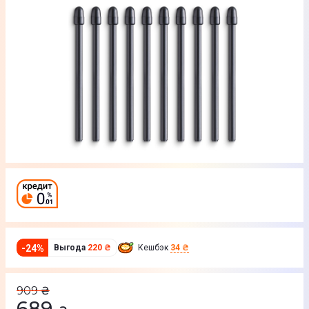
-
24
%
Выгода
220 ₴
Кешбэк
34 ₴
909
₴
689