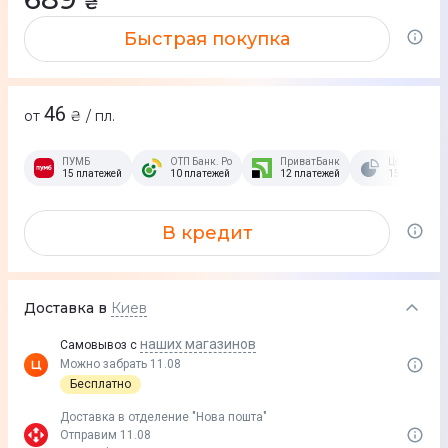
₴
Быстрая покупка
46
от
₴ / пл.
ПУМБ
ОТП Банк. Розстрочка Скибочка.
ПриватБанк
Це Розстроч
15 платежей
10 платежей
12 платежей
15 платежей
В кредит
Доставка в
Киев
наших магазинов
Самовывоз с
Можно забрать 11.08
Бесплатно
Доставка в отделение "Нова пошта"
Отправим 11.08