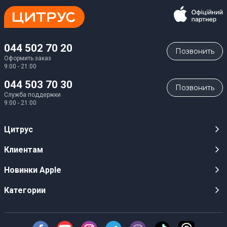
044 502 70 20
Позвонить
Оформить заказ
9:00 - 21:00
044 503 70 30
Позвонить
Служба поддержки
9:00 - 21:00
Цитрус
Карьера
Клиентам
Магазины
Публичные оферты
Новинки Apple
Для СМИ
Видеообзоры
iPhone 17
Категории
Оптовым клиентам
Акции, розыгрыши, призы
iPhone 17 Pro
Аудио
Служба поддержки клиентов
Инструкции и прошивки
iPhone 17 Pro Max
Техника Apple
О Компании