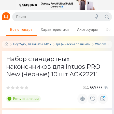
Все о товаре
Характеристики
Аксессуары
Фот
Ноутбуки, планшеты, МФУ
Графические планшеты
Wacom
Ти
Набор стандартных
наконечников для Intuos PRO
New (Черные) 10 шт ACK22211
Код:
669777
Есть в наличии