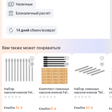
Наличные
Безналичный расчёт
14 дней
обмен/возврат
Вам также может понравиться
Набор
Комплект сменных
Набор сменных
К
наконечников Felt
наконечников Felt
наконечников "felt
с
(войлочные) для
(войлочные) для
pen" (войлочные)
н
Intuos PRO New, 10
Pro Pen 3, 10 шт
для Intuos5/PRO, 5
P
шт ACK22213
ACK24819Z
шт ACK-20003
ш
34 ₴
20 ₴
Кешбэк
Кешбэк
51 ₴
Кешбэк
К