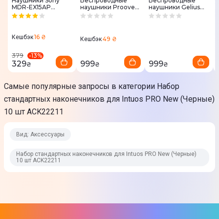
Наушники Sony
Беспроводные
Беспроводные
MDR-EX15AP
наушники Proove
наушники Gelius
Черные
Mainstream Pro
Pro Airdots GP-
TWS (APP)
TWS-001X (White)
16 ₴
Кешбэк
49 ₴
Кешбэк
-
13
%
379
329
999
999
₴
₴
₴
Самые популярные запросы в категории Набор
стандартных наконечников для Intuos PRO New (Черные)
10 шт ACK22211
Вид: Аксессуары
Набор стандартных наконечников для Intuos PRO New (Черные)
10 шт ACK22211