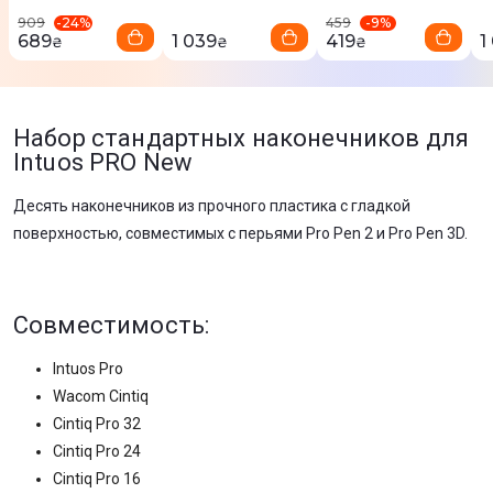
-
24
%
-
9
%
909
459
689
1 039
419
1
₴
₴
₴
Набор стандартных наконечников для
Intuos PRO New
Десять наконечников из прочного пластика с гладкой
поверхностью, совместимых с перьями Pro Pen 2 и Pro Pen 3D.
Совместимость:
Intuos Pro
Wacom Cintiq
Cintiq Pro 32
Cintiq Pro 24
Cintiq Pro 16