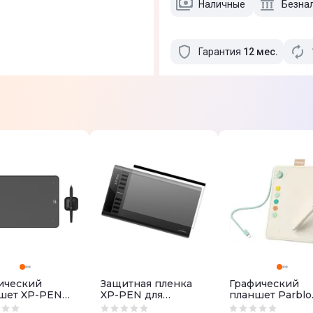
Наличные
Безна
Гарантия
12
мес
.
ический
Защитная пленка
Графический
шет XP-PEN
XP-PEN для
планшет Parblo
 01V3 Black
планшета Deco Pro
Ninos Q Mobile