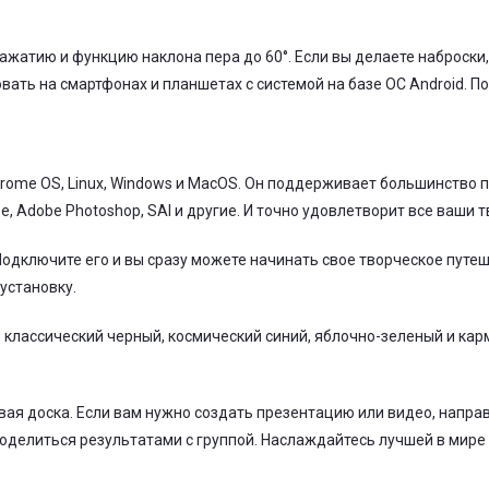
ажатию и функцию наклона пера до 60°. Если вы делаете наброски
овать на смартфонах и планшетах с системой на базе ОС Android. П
hrome OS, Linux, Windows и MacOS. Он поддерживает большинство 
pe, Adobe Photoshop, SAI и другие. И точно удовлетворит все ваши 
Подключите его и вы сразу можете начинать свое творческое путе
установку.
х: классический черный, космический синий, яблочно-зеленый и ка
овая доска. Если вам нужно создать презентацию или видео, напра
поделиться результатами с группой. Наслаждайтесь лучшей в мире 