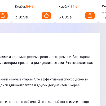
(Black)
199 ₴
194 ₴
Ке
Кешбэк
Кешбэк
2 
3 999
3 899
1 
₴
₴
слями и идеями в режиме реального времени. Благодаря
е истории, презентации и делиться ими. Это позволит вам
 линии и комментарии. Это эффективный способ донести
дписи для контрактов и других документов. Скорее
сть и попасть в рейтинг. Это отличный шанс изучить еще