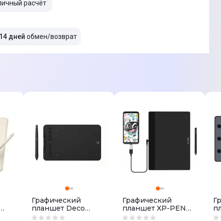
личный расчёт
14 дней
обмен/возврат
Графический
Графический
Г
планшет Deco
планшет XP-PEN
п
Mini7 2Gen
Deco Fun L BK
H