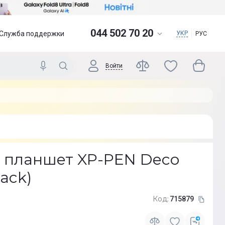
044 502 70 20
Служба поддержки
УКР
РУС
Войти
 планшет XP-PEN Deco
lack)
Код:
715879