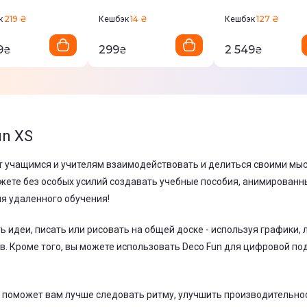
S
219 ₴
14 ₴
127 ₴
к
Кешбэк
Кешбэк
9
299
2 549
₴
₴
₴
un XS
т учащимся и учителям взаимодействовать и делиться своими мы
жете без особых усилий создавать учебные пособия, анимированны
я удаленного обучения!
ь идеи, писать или рисовать на общей доске - используя графики,
в. Кроме того, вы можете использовать Deco Fun для цифровой по
Fun поможет вам лучше следовать ритму, улучшить производительно