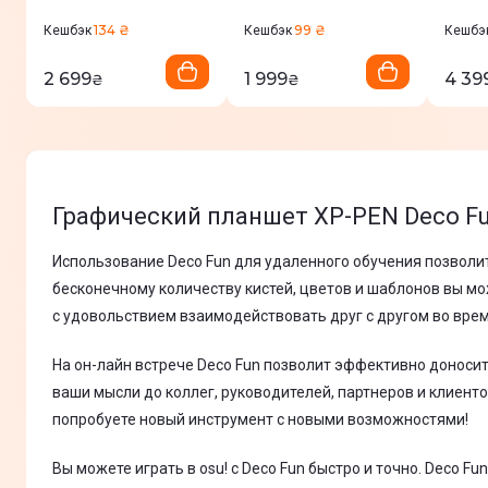
(Black)
134 ₴
99 ₴
Кешбэк
Кешбэк
Кешбэ
2 699
1 999
4 39
₴
₴
Графический планшет XP-PEN Deco F
Использование Deco Fun для удаленного обучения позволи
бесконечному количеству кистей, цветов и шаблонов вы мо
с удовольствием взаимодействовать друг с другом во врем
На он-лайн встрече Deco Fun позволит эффективно доносит
ваши мысли до коллег, руководителей, партнеров и клиенто
попробуете новый инструмент с новыми возможностями!
Вы можете играть в osu! с Deco Fun быстро и точно. Deco 