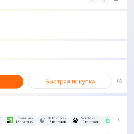
Быстрая покупка
озстрочка Скибочка.
ПриватБанк
Це Розстрочка
Монобанк
А-Банк
й
12 платежей
15 платежей
10 платежей
10 платежей