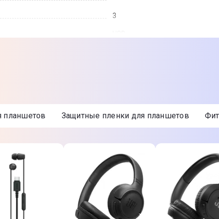
3
USB
Нет
Нет
410 г
я планшетов
Защитные пленки для планшетов
Ф
Да
Да
182,4 х 134,7 х 10,5 мм