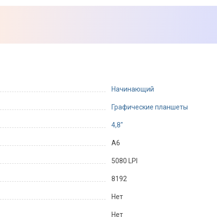
Начинающий
Графические планшеты
4,8"
А6
5080 LPI
8192
Нет
Нет