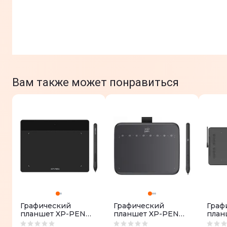
Вам также может понравиться
Графический
Графический
Граф
планшет XP-PEN
планшет XP-PEN
план
Deco Fun S BK
Deco 640
Deco