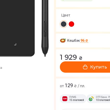
Цвет
Кешбэк
96 ₴
1 929
₴
Купить
ка
129
от
₴ / пл.
ПУМБ
ОТП Банк. Р
15 платежей
10 платеже