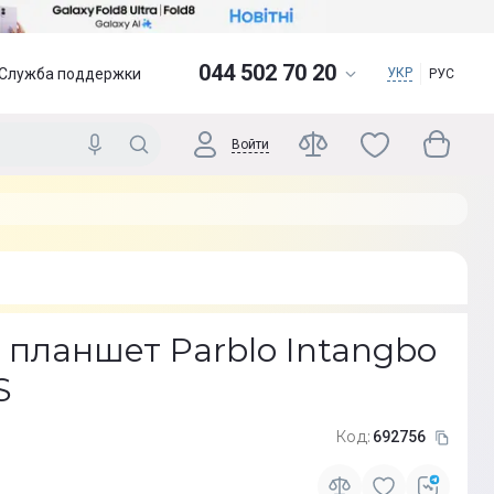
044 502 70 20
Служба поддержки
УКР
РУС
Войти
 планшет Parblo Intangbo
S
Код:
692756