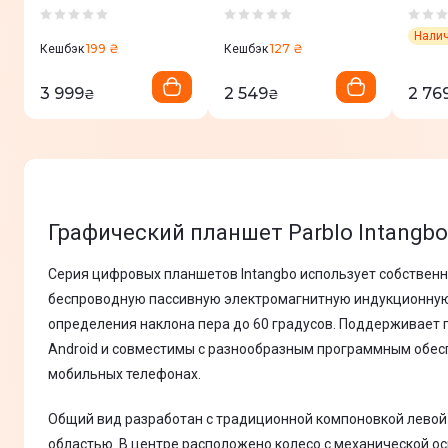
Intangbo S
Ninos Q Mobile
A640
(Фиолетовый)
199 ₴
127 ₴
Кешбэк
Кешбэк
3 999
2 549
2 76
₴
₴
Графический планшет Parblo Intangbo
Серия цифровых планшетов Intangbo использует собствен
беспроводную пассивную электромагнитную индукционную
определения наклона пера до 60 градусов. Поддерживает 
Android и совместимы с разнообразным программным обес
мобильных телефонах.
Общий вид разработан с традиционной компоновкой левой 
областью. В центре расположено колесо с механической ос