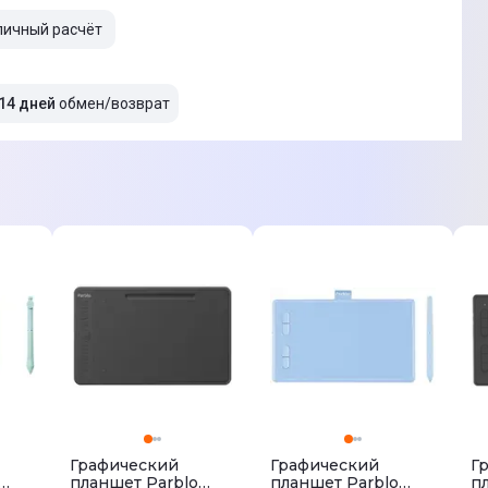
личный расчёт
14 дней
обмен/возврат
Графический
Графический
Г
планшет Parblo
планшет Parblo
п