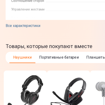
Соотношение сторон
Управление жестами
Клавиш управления
Все характеристики
Интерфейс
Bluetooth
Перчатка
Товары, которые покупают вместе
Вес
Наушники
Портативные батареи
Планшет
Характеристики пера
Перо
Общие характеристики
Габариты (ВхШхГ)