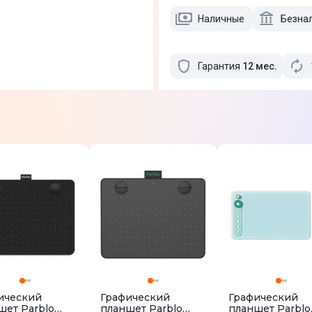
Наличные
Безна
Гарантия
12
мес
.
ический
Графический
Графический
шет Parblo
планшет Parblo
планшет Parblo