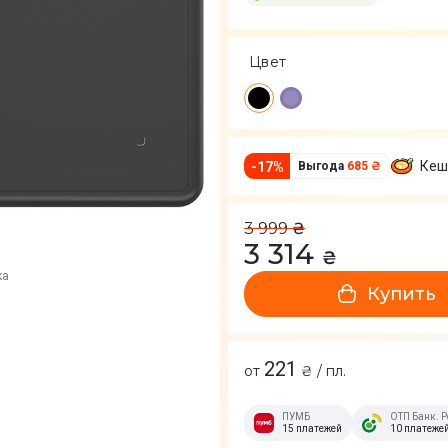
Цвет
Кеш
-
17
%
Выгода
685 ₴
3 999
₴
3 314
₴
ка
Купить
221
от
₴ / пл.
ПУМБ
ОТП Банк. Р
15 платежей
10 платеже