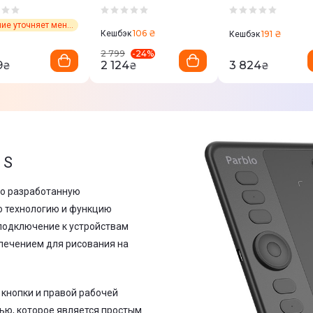
A640 V2
Intangbo X7
(Зеленый)
Наличие уточняет менеджер
106 ₴
Кешбэк
191 ₴
Кешбэк
-
24
%
2 799
9
2 124
3 824
₴
₴
₴
 S
но разработанную
 технологию и функцию
подключение к устройствам
печением для рисования на
кнопки и правой рабочей
ью, которое является простым