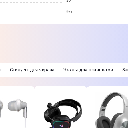
3:2
Нет
6
USB Type-C
Нет
Да
770 г
ы
Стилусы для экрана
Чехлы для планшетов
З
Да
273,9 x 169,1 x 7,5 мм