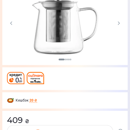
Кешбэк
20 ₴
409
₴