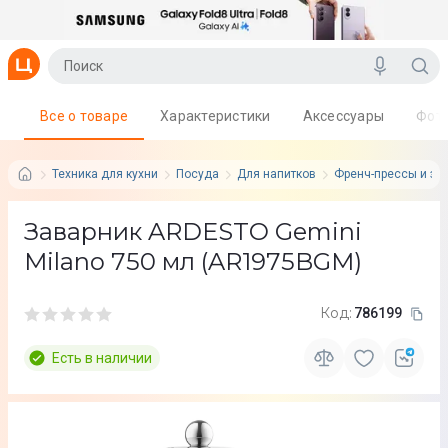
Все о товаре
Характеристики
Аксессуары
Фот
Техника для кухни
Посуда
Для напитков
Френч-прессы и за
Заварник ARDESTO Gemini
Milano 750 мл (AR1975BGM)
Код:
786199
Есть в наличии