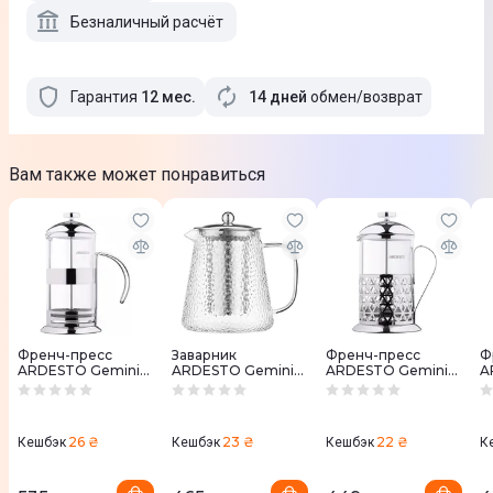
Безналичный расчёт
Гарантия
12
мес
.
14 дней
обмен/возврат
Вам также может понравиться
Френч-пресс
Заварник
Френч-пресс
Ф
ARDESTO Gemini
ARDESTO Gemini
ARDESTO Gemini
A
Asti, 800мл,
950 мл
Fasano, 600мл,
As
боросиликатное
(AR1995BGH)
боросиликатное
н
стекло,
стекло,
с
нержавеющая
нержавеющая
(
26 ₴
23 ₴
22 ₴
Кешбэк
Кешбэк
Кешбэк
К
сталь, прозрачный
сталь, прозрачный