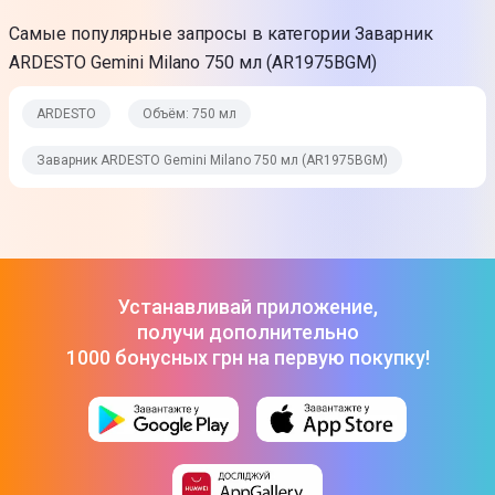
Самые популярные запросы в категории Заварник
Совместимость с плитами: газовые, электрические,
стеклокерамические, галогенные
ARDESTO Gemini Milano 750 мл (AR1975BGM)
Термостойкость: -20…+150 °C
ARDESTO
Объём: 750 мл
Дополнительные характеристики
Заварник ARDESTO Gemini Milano 750 мл (AR1975BGM)
Габариты (ВхШхГ)
11 x 15 см
Вес
Устанавливай приложение,
350 г (в упаковке)
получи дополнительно
Комплектация
1000 бонусных грн на первую покупку!
Заварник
Юридическая информация
Товар может отличаться от представленного на фото,
характеристики и комплектация могут быть изменены