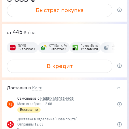
Быстрая покупка
445
от
₴ / пл.
ПУМБ
ОТП Банк. Розстрочка Скибочка.
ПриватБанк
Це Розстроч
12 платежей
10 платежей
12 платежей
15 платежей
В кредит
Доставка в
Киев
наших магазинов
Самовывоз с
Можно забрать 12.08
Бесплатно
Доставка в отделение "Нова пошта"
Отправим 12.08