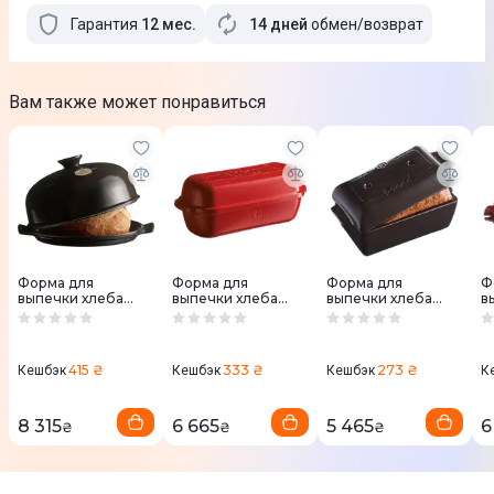
Гарантия
12
мес
.
14 дней
обмен/возврат
Вам также может понравиться
Форма для
Форма для
Форма для
Ф
выпечки хлеба
выпечки хлеба
выпечки хлеба
в
Emile Henry
Emile Henry
Emile Henry
E
34*16,5*28,5 см, 4,5
39,5*15*16 см, 4,5 л
28*12*13 см, 2,2 л
32
л (799108)
(345503)
(795504)
л
415 ₴
333 ₴
273 ₴
Кешбэк
Кешбэк
Кешбэк
К
8 315
6 665
5 465
6
₴
₴
₴