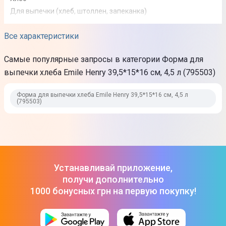
Для выпечки (хлеб, штоллен, запеканка)
Форма
Все характеристики
Прямоугольная
Самые популярные запросы в категории Форма для
Максимальная температура эксплуатации
выпечки хлеба Emile Henry 39,5*15*16 см, 4,5 л (795503)
270°C
Форма для выпечки хлеба Emile Henry 39,5*15*16 см, 4,5 л
Особенности
(795503)
Керамика обладает идеальной теплопроводностью для
приготовления блюд в духовке
С крышкой
Можно мыть в посудомоечной машине
Устанавливай приложение,
Материал
получи дополнительно
Керамика
1000 бонусных грн на первую покупку!
Цвет
Черный