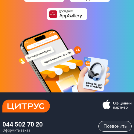
Физические характеристики
Вес
3000 г
Габариты (ВхШхГ)
16 х 39,5 х 15 см
Комплектация
Форма для хлеба
Крышка
Юридическая информация
Товар может отличаться от представленного на фото,
характеристики и комплектация могут быть изменены
производителем. Подробности уточняйте у менеджера
044 502 70 20
Позвонить
Оформить заказ