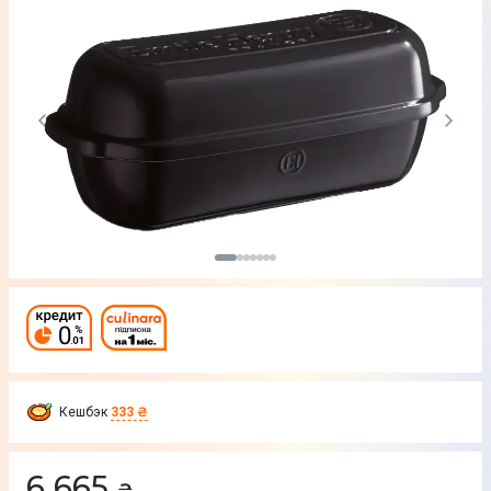
Кешбэк
333 ₴
6 665
₴