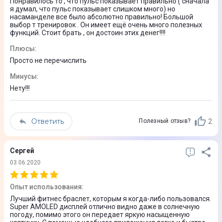
Понравилось то , что пульс показывает правильно ( сначала
я думал, что пульс показывает слишком много) но
Да
насаманделе все было абсолютно правильно! Большой
выбор т тренировок . Он имеет ещё очень много полезных
функций. Стоит брать , он достоин этих денег!!!!
Особенности
Более 90 спортивных режимов
Плюсы
:
Просто не перечислить
Поддержка беспроводной зарядки
Защита от воды (погружение до 50 метров)
Минусы
:
Нету!!!
Автономность
Ответить
2
Полезный отзыв?
Емкость аккумулятора
120 мАч
Сергей
Автономная работа
03.06.2020
Время работы: 7 дней
Опыт использования
:
Лучший фитнес браслет, которым я когда-либо пользовался.
Размеры и комплектация
Super AMOLED дисплей отлично видно даже в солнечную
погоду, помимо этого он передает яркую насыщенную