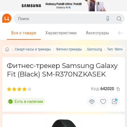
Все о товаре
Характеристики
Аксессуары
Фот
Смарт-часы и трекеры
Фитнес-трекеры
Samsung
Тип: Фитнес
Фитнес-трекер Samsung Galaxy
Fit (Black) SM-R370NZKASEK
Код:
642020
Есть в наличии