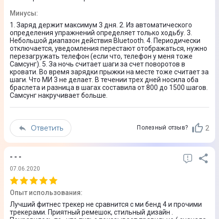
Часы
Минусы
:
Шагомер
1. Заряд держит максимум 3 дня. 2. Из автоматического
определения упражнений определяет только ходьбу. 3.
Таймер
Небольшой диапазон действия Bluetooth. 4. Периодически
отключается, уведомления перестают отображаться, нужно
Да
перезагружать телефон (если что, телефон у меня тоже
Самсунг). 5. За ночь считает шаги за счет поворотов в
кровати. Во время зарядки прыжки на месте тоже считает за
Секундомер
шаги. Что МИ 3 не делает. В течении трех дней носила оба
браслета и разница в шагах составила от 800 до 1500 шагов.
Да
Самсунг накручивает больше.
Уведомления и звонки
Звонки
Ответить
2
Полезный отзыв?
Сообщения
- - -
Эксплуатация
07.06.2020
Защита от пыли и влаги
Опыт использования
:
Да
Лучший фитнес трекер не сравнится с ми бенд 4 и прочими
трекерами. Приятный ремешок, стильный дизайн .
Вибромотор