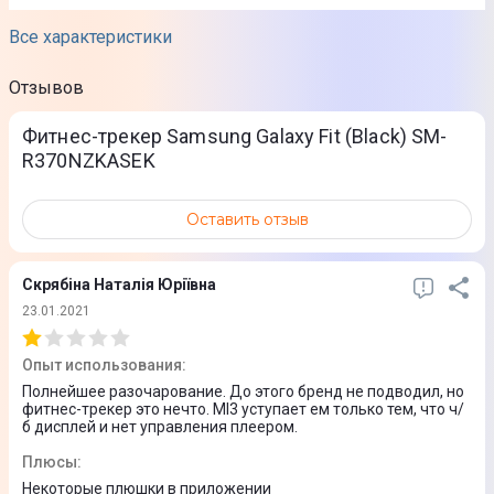
Все характеристики
Дисплей
Отзывов
Дисплей
Цветной
Фитнес-трекер Samsung Galaxy Fit (Black) SM-
R370NZKASEK
Сенсорный дисплей
Да
Оставить отзыв
Особенности дисплея
0,95″ сенсорный AMOLED дисплей
Скрябіна Наталія Юріївна
23.01.2021
Функции
Опыт использования
:
Полнейшее разочарование. До этого бренд не подводил, но
Функции
фитнес-трекер это нечто. MI3 уступает ем только тем, что ч/
б дисплей и нет управления плеером.
Измерение пульса
Мониторинг сна
Плюсы
:
Расчет затраченных калорий
Некоторые плюшки в приложении