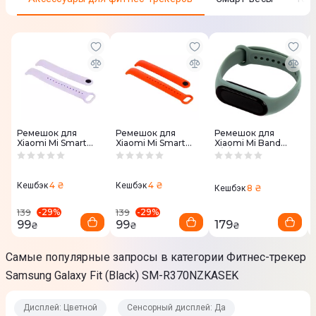
Ремешок для
Ремешок для
Ремешок для
Xiaomi Mi Smart
Xiaomi Mi Smart
Xiaomi Mi Band
Band 8 (Lavender)
Band 8 (Red) CW-
5/6/7 ColorWay
CW-SXMB8-LV
SXMB8-RD
(Khaki)
4 ₴
4 ₴
Кешбэк
Кешбэк
8 ₴
Кешбэк
-
29
%
-
29
%
139
139
99
99
179
₴
₴
₴
Самые популярные запросы в категории Фитнес-трекер
Samsung Galaxy Fit (Black) SM-R370NZKASEK
Дисплей: Цветной
Сенсорный дисплей: Да