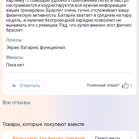
картинку. С помощью удобного приложения легко и быстро
Габариты (ВхШхГ)
настраивается и корректируется вся нужная информация
ваших тренировок. Браслет очень точно отслеживает вашу
18,3 x 44,6 x 11,2 мм
физическую активность. Батареи хватает в среднем на пару
недель, а наличие беспроводной зарядки позволяет не
Вес
вынимать его с ремешка. Рад, что купил именно этот фитнес
браслет.
23 г
Плюсы
:
Юридическая информация
Экран, батарея, функционал.
Товар может отличаться от представленного на фото,
Минусы
:
характеристики и комплектация могут изменяться
Пока нет.
производителем. Подробности уточняйте у менеджера
Ответить
1
Полезный отзыв?
Все отзывы
Товары, которые покупают вместе
Аксессуары для фитнес-трекеров
Смарт-весы
То