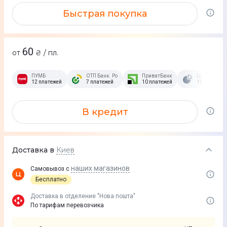
Быстрая покупка
60
от
₴ / пл.
ПУМБ
ОТП Банк. Розстрочка Скибочка.
ПриватБанк
Це Розстроч
12 платежей
7 платежей
10 платежей
15 платежей
В кредит
Доставка в
Киев
наших магазинов
Самовывоз с
Бесплатно
Доставка в отделение "Нова пошта"
По тарифам перевозчика