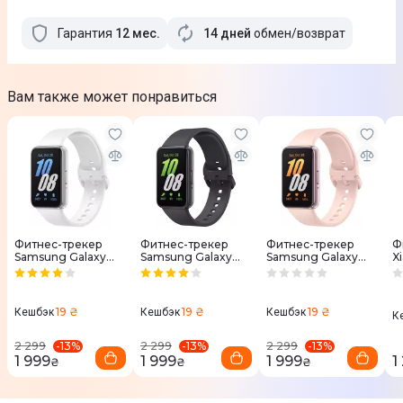
Гарантия
12
мес
.
14 дней
обмен/возврат
Вам также может понравиться
Фитнес-трекер
Фитнес-трекер
Фитнес-трекер
Ф
Samsung Galaxy
Samsung Galaxy
Samsung Galaxy
X
Fit3 (Silver)
Fit3 (Gray)
Fit3 (Pink Gold)
9
(
19 ₴
19 ₴
19 ₴
Кешбэк
Кешбэк
Кешбэк
К
-
13
%
-
13
%
-
13
%
2 299
2 299
2 299
1 999
1 999
1 999
1
₴
₴
₴