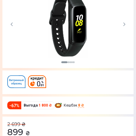
-
67
%
Выгода
1 800 ₴
Кешбэк
8 ₴
2 699
₴
899
₴