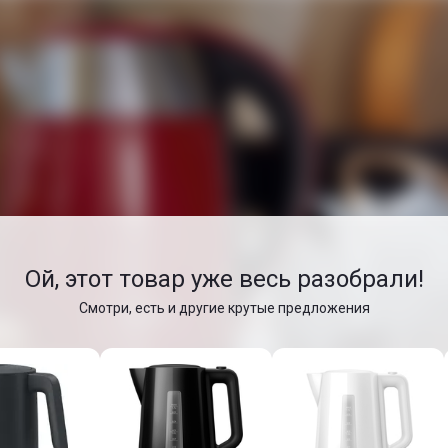
Ой, этот товар уже весь разобрали!
Смотри, есть и другие крутые предложения