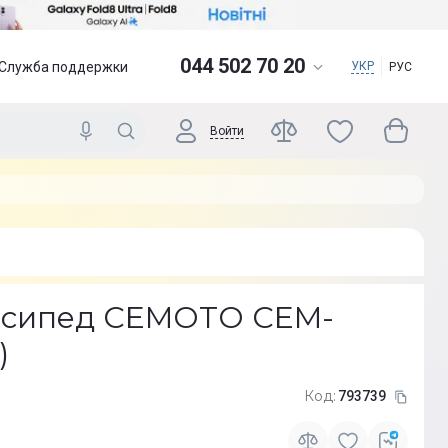
044 502 70 20
Служба поддержки
УКР
РУС
Войти
осипед CEMOTO CEM-
)
Код:
793739