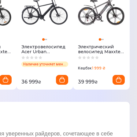
й
Электровелосипед
Электрический
xter
Acer Urban
велосипед Maxxter
(GP.EBG11.001)
RANGER (Gray)
Наличие уточняет менеджер
1 999 ₴
Кешбэк
36 999
39 999
₴
₴
 уверенных райдеров, сочетающее в себе