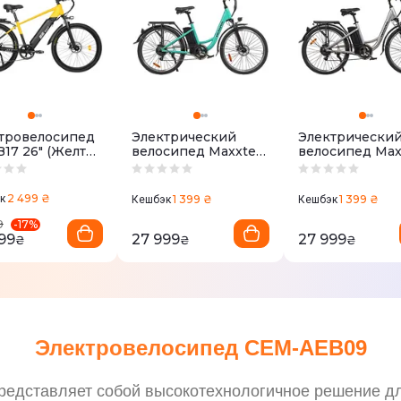
тровелосипед
Электрический
Электрически
B17 26" (Желто-
велосипед Maxxter
велосипед Max
ый)
CITY 2.0 250W
CITY 2.0 250W
(светло-синий)
(серебро)
2 499 ₴
к
1 399 ₴
1 399 ₴
Кешбэк
Кешбэк
-
17
%
9
99
27 999
27 999
₴
₴
₴
Электровелосипед CEM-AEB09
дставляет собой высокотехнологичное решение для