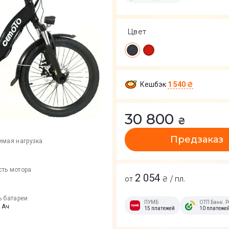
Цвет
Кешбэк
1 540 ₴
30 800
₴
Предзаказ
имая нагрузка
ть мотора
2 054
от
₴ / пл.
ь батареи
ПУМБ
ОТП Банк. Р
 Ач
15 платежей
10 платеже