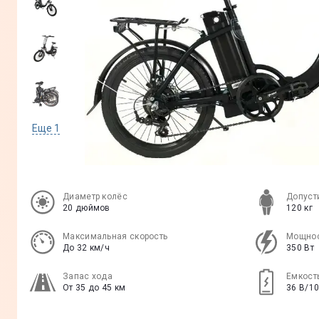
Еще
1
Диаметр колёс
Допуст
20 дюймов
120 кг
Максимальная скорость
Мощнос
До 32 км/ч
350 Вт
Запас хода
Емкост
От 35 до 45 км
36 В/10