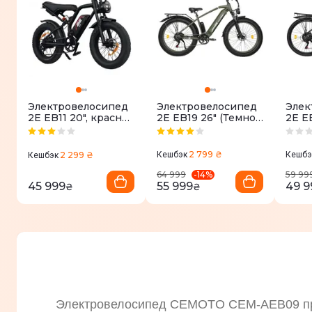
Электровелосипед
Электровелосипед
Элек
2E EB11 20", красно-
2E EB19 26" (Темно-
2E E
черный
зеленый)
черн
2 799 ₴
2 299 ₴
Кешбэк
Кешбэ
Кешбэк
-
14
%
64 999
59 99
45 999
55 999
49 9
₴
₴
Электровелосипед CEMOTO CEM-AEB09 пре