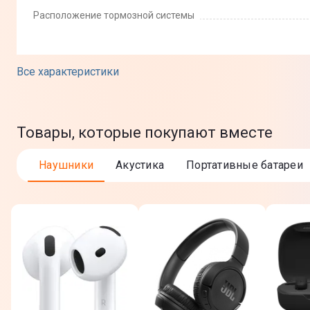
Расположение тормозной системы
Цвет модели
Все характеристики
Передвижение
Товары, которые покупают вместе
Допустимая нагрузка
Максимальная скорость
Наушники
Акустика
Портативные батареи
Минимальный рост
Мощность мотора
Угол подъема
Автономность
Запас хода