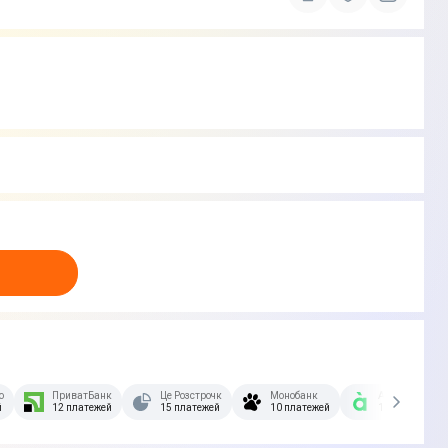
озстрочка Скибочка.
ПриватБанк
Це Розстрочка
Монобанк
А-Банк
й
12 платежей
15 платежей
10 платежей
10 платежей