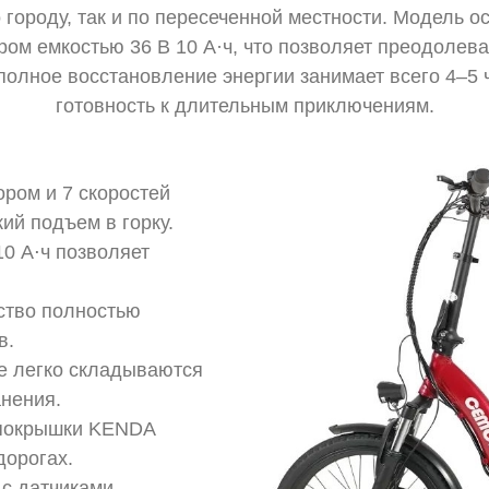
о городу, так и по пересеченной местности. Модель 
ом емкостью 36 В 10 А·ч, что позволяет преодолева
полное восстановление энергии занимает всего 4–5 
готовность к длительным приключениям.
ором и 7 скоростей
ий подъем в горку.
10 А⋅ч позволяет
ство полностью
в.
ье легко складываются
анения.
 покрышки KENDA
дорогах.
 с датчиками