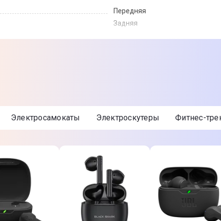
Передняя
Задняя
Черный
120 кг
До 32 км/ч
Электросамокаты
Электроскутеры
Фитнес-тр
От 150 см
350 Вт
15°
От 35 до 45 км