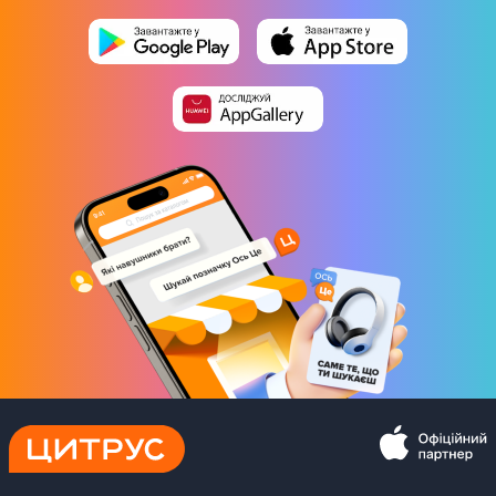
Диаметр колес 12"
Легкая рама
Двухколесная конструкция
Регулируемое сиденье
Физические характеристики
Цвет
Красный
Вес
4 кг
Габариты (ВхШхГ)
84 × 36 × 57 см
Комплектация
Инструменты для сборки