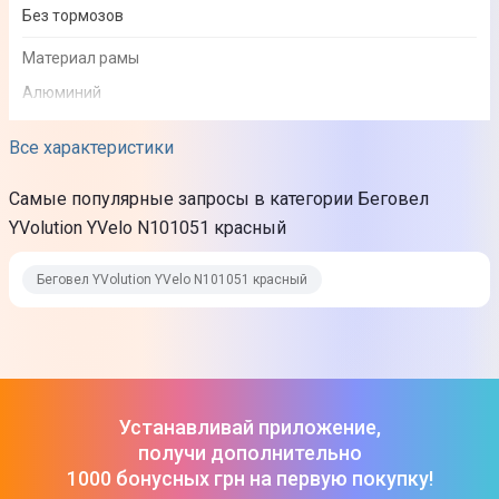
Без тормозов
Материал рамы
Алюминий
Материал сиденья
Все характеристики
Пластик с мягкой накладкой
Самые популярные запросы в категории Беговел
Материал колес
YVolution YVelo N101051 красный
Полиуретан (PU)
Беговел YVolution YVelo N101051 красный
Особенности
Подходит для детей ростом от 88 см
Комфортное широкое сиденье
Низкая рама
Высота сидения регулируется
Устанавливай приложение,
Регулируемый руль
получи дополнительно
Удобные ручки с противоскользящим покрытием
1000 бонусных грн на первую покупку!
Низкий центр тяжести для стабильности