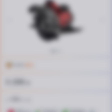
Кешбэк
264 ₴
5 299
₴
354
от
₴ / пл.
ПУМБ
ОТП Банк. Розстрочка Скибочка.
ПриватБанк
Це Розстроч