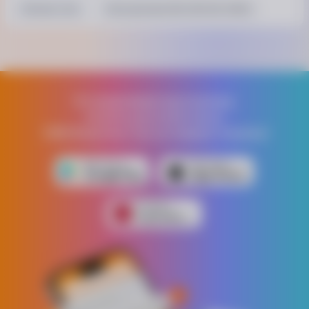
Без аккумулятора
Питание: Сеть
Пила дисковая SKIL 5830 AA 1400Вт
Уровень вибрации
2.8 м/с²
Уровень шума
108 Дб
Устанавливай приложение,
получи дополнительно
Особенности
1000 бонусных грн на первую покупку!
возможность присоединения к пылесосу
блокировка шпинделя
воздушное охлаждение
блокировка кнопки включения
линейка
регулировка глубины пропиливания
Физические характеристики
Комплектация