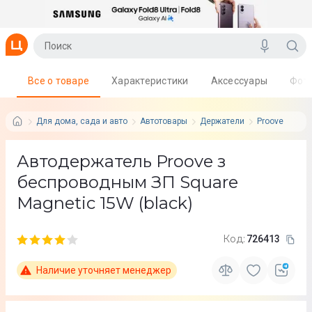
Все о товаре
Характеристики
Аксессуары
Фот
Для дома, сада и авто
Автотовары
Держатели
Proove
Автодержатель Proove з
беспроводным ЗП Square
Magnetic 15W (black)
Код:
726413
Наличие уточняет менеджер