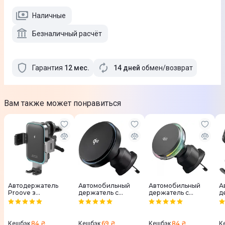
Наличные
Безналичный расчёт
Гарантия
12
мес
.
14 дней
обмен/возврат
Вам также может понравиться
Автодержатель
Автомобильный
Автомобильный
А
Proove з
держатель с
держатель с
д
беспроводным ЗП
беспроводным ЗУ
беспроводным ЗП
б
Triple Сlamp Pro
Proove Light Circle
Proove Light
P
15W (metal gray)
Qi2 15W (Black)
Crystal Qi2.2 25W
C
84 ₴
69 ₴
84 ₴
Кешбэк
Кешбэк
Кешбэк
К