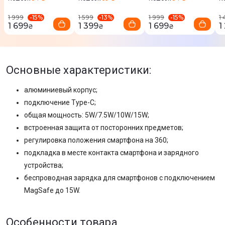
-
15
%
-
13
%
-
15
%
1 999
1 599
1 999
1
1 699
1 399
1 699
1
₴
₴
₴
Основные характеристики:
алюминиевый корпус;
подключение Type-C;
общая мощность: 5W/7.5W/10W/15W;
встроенная защита от посторонних предметов;
регулировка положения смартфона на 360;
подкладка в месте контакта смартфона и зарядного
устройства;
беспроводная зарядка для смартфонов с подключением
MagSafe до 15W.
Особенности товара