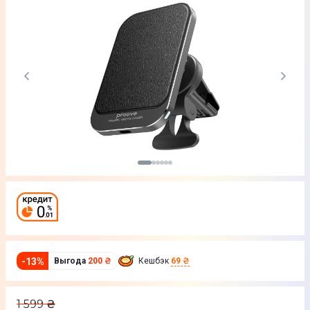
-
13
%
Выгода
200 ₴
Кешбэк
69 ₴
1 599
₴