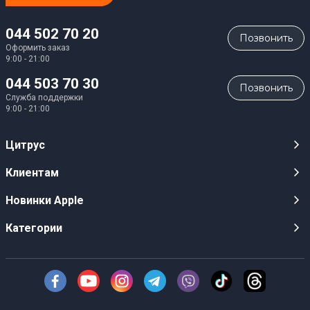
044 502 70 20
Позвонить
Оформить заказ
9:00 - 21:00
044 503 70 30
Позвонить
Служба поддержки
9:00 - 21:00
Цитрус
Карьера
Клиентам
Магазины
Публичные оферты
Новинки Apple
Для СМИ
Видеообзоры
iPhone 17
Категории
Оптовым клиентам
Акции, розыгрыши, призы
iPhone 17 Pro
Аудио
Служба поддержки клиентов
Инструкции и прошивки
iPhone 17 Pro Max
Техника Apple
О Компании
Доставка
iPhone Air
Смартфоны
Новости
Оплата