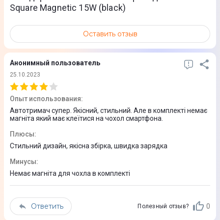
Square Magnetic 15W (black)
посторонних предметов; Регулировка положения смартфона
на 360; Подкладка в месте контакта смартфона и зарядного
устройства; Беспроводная зарядка для смартфонов с
Оставить отзыв
подключением MagSafe до 15W
Анонимный пользователь
Оснащение и функции
25.10.2023
Зарядка гаджета
Опыт использования
:
Автотримач супер. Якісний, стильний. Але в комплекті немає
Да
магніта який має клеїтися на чохол смартфона.
Динамик
Плюсы
:
Нет
Стильний дизайн, якісна збірка, швидка зарядка
Минусы
:
Аудиовыход (AUX)
Немає магніта для чохла в комплекті
Нет
Габариты и цвет
Ответить
0
Полезный отзыв?