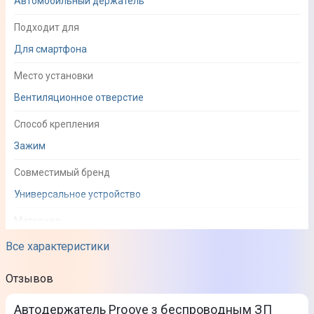
Автомобильный держатель
Подходит для
Для смартфона
Место установки
Вентиляционное отверстие
Способ крепления
Зажим
Совместимый бренд
Универсальное устройство
Материал
Алюминий
Все характеристики
Особенности
Отзывов
Алюминиевый корпус; Подключение Type-C; Общая
Автодержатель Proove з беспроводным ЗП
мощность: 5W/7.5W/10W/15W; Встроенная защита от