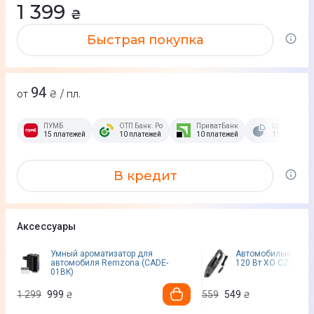
1 399
₴
Быстрая покупка
94
от
₴ / пл.
ПУМБ
ОТП Банк. Розстрочка Скибочка.
ПриватБанк
Це Розстроч
15 платежей
10 платежей
10 платежей
15 платежей
В кредит
Аксессуары
Умный ароматизатор для
Автомобильный пы
автомобиля Remzona (CADE-
120 Вт XO CZ001A.
01BK)
1 299
999
559
549
₴
₴