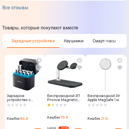
Цвет
Все отзывы
Черный
Комплектация
Товары, которые покупают вместе
Держатель; Документация
Зарядные устройства
Наушники
Смарт-часы
Зарядное
Беспроводной ЗП
Беспроводной ЗУ
устройство с
Proove Magnetic
Apple MagSafe 1 м
аккумуляторными
Field 3 in 1
батарейками
Proove Compact
Station 8 шт.
75 ₴
Кешбэк
84 ₴
21 ₴
Кешбэк
Кешбэк
(4xAAA + 4xAA)
-
20
%
1 899