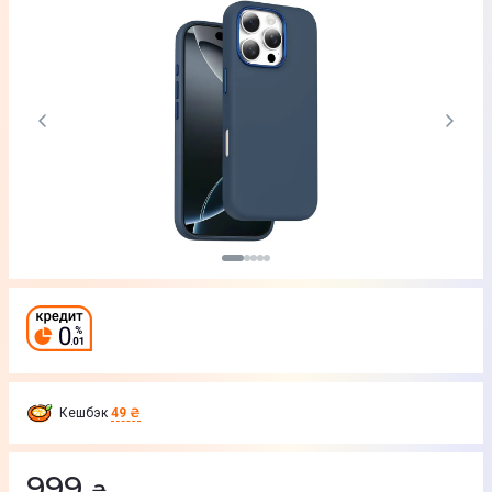
Кешбэк
49 ₴
999
₴