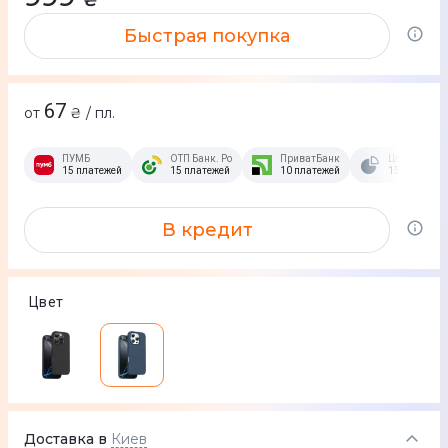
Быстрая покупка
67
от
₴ / пл.
ПУМБ
ОТП Банк. Розстрочка Скибочка.
ПриватБанк
Це Розстроч
15 платежей
15 платежей
10 платежей
15 платежей
В кредит
Цвет
Доставка в
Киев