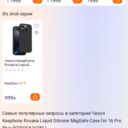
1 799
1 799
799
₴
₴
₴
Из этой серии
Чехол Keephone
Rosana Liquid
Silicone MagSafe
Case for 16 Pro
Black
(KPROSA16PBK)
49 ₴
Кешбэк
999
₴
Самые популярные запросы в категории Чехол
Keephone Rosana Liquid Silicone MagSafe Case for 16 Pro