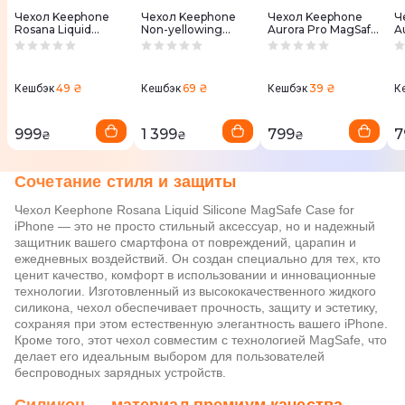
Чехол Keephone
Чехол Keephone
Чехол Keephone
Ч
Rosana Liquid
Non-yellowing
Aurora Pro MagSafe
A
Silicone MagSafe
MagSafe Case for 16
Case для 16 Pro
C
Case for 16 Pro
Pro Transparent
Black (KPAUP16PBK)
B
Black
(KPNONY16PCL)
(
(KPROSA16PBK)
49 ₴
69 ₴
39 ₴
Кешбэк
Кешбэк
Кешбэк
К
999
1 399
799
7
₴
₴
₴
Сочетание стиля и защиты
Чехол Keephone Rosana Liquid Silicone MagSafe Case for
iPhone — это не просто стильный аксессуар, но и надежный
защитник вашего смартфона от повреждений, царапин и
ежедневных воздействий. Он создан специально для тех, кто
ценит качество, комфорт в использовании и инновационные
технологии. Изготовленный из высококачественного жидкого
силикона, чехол обеспечивает прочность, защиту и эстетику,
сохраняя при этом естественную элегантность вашего iPhone.
Кроме того, этот чехол совместим с технологией MagSafe, что
делает его идеальным выбором для пользователей
беспроводных зарядных устройств.