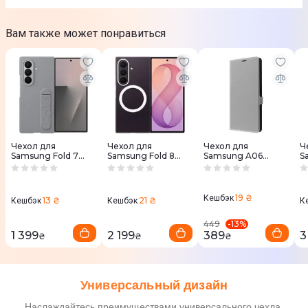
Вам также может понравиться
Чехол для
Чехол для
Чехол для
Ч
Samsung Fold 7
Samsung Fold 8
Samsung A06
S
Silicone Case Gray
Ultra Clear Magnet
WAVE Flap Case
Ul
(EF-MF966CJEGUA)
Case (EF-
(grey)
M
CF976CTEGUA)
(
19 ₴
Кешбэк
13 ₴
21 ₴
Кешбэк
Кешбэк
К
-
13
%
449
1 399
2 199
389
3
₴
₴
₴
Универсальный дизайн
Наслаждайтесь преимуществами универсального чехла.