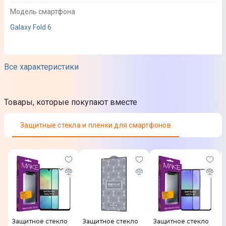
Модель смартфона
Galaxy Fold 6
Дополнительная информация
Все характеристики
Материал
Силикон
Товары, которые покупают вместе
Цвет
Защитные стекла и пленки для смартфонов
Белый
Особенности
Свободный доступ к кнопкам и портам; Защита от царапин,
сколов и потертостей; Минималистичный дизайн
Юридическая информация
Товар может отличаться от представленного на фото,
Защитное стекло
Защитное стекло
Защитное стекло
характеристики и комплектация могут изменяться