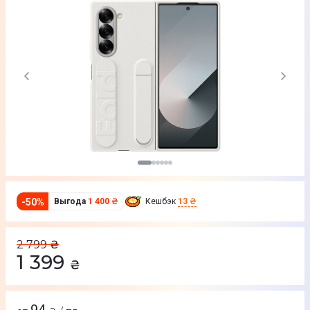
-
50
%
Выгода
1 400 ₴
Кешбэк
13 ₴
2 799
₴
1 399
₴