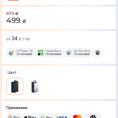
679
₴
499
₴
34
от
₴ / пл.
ОТП Банк. Розстрочка Скибочка.
ПриватБанк
Це Розстрочка
Монобанк
15 платежей
10 платежей
15 платежей
12 платеже
Цвет
Принимаем