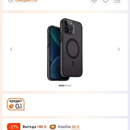
Ожидается
-
27
%
Выгода
180 ₴
Кешбэк
24 ₴