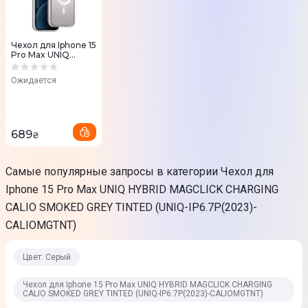
Чехол для Iphone 15
Pro Max UNIQ
HYBRID MAGCLICK
CHARGING CALIO
Ожидается
NUDE
TRANSPARENT
(UNIQ-
IP6.7P(2023)-
CALIOMTRAN)
689
₴
Самые популярные запросы в категории Чехол для
Iphone 15 Pro Max UNIQ HYBRID MAGCLICK CHARGING
CALIO SMOKED GREY TINTED (UNIQ-IP6.7P(2023)-
CALIOMGTNT)
Цвет: Серый
Чехол для Iphone 15 Pro Max UNIQ HYBRID MAGCLICK CHARGING
CALIO SMOKED GREY TINTED (UNIQ-IP6.7P(2023)-CALIOMGTNT)