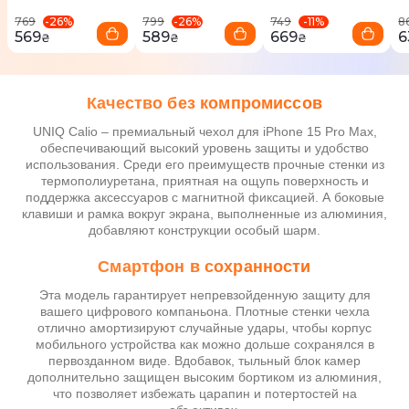
HELMDBLU)
HELMSMK)
-
26
%
-
26
%
-
11
%
769
799
749
8
569
589
669
6
₴
₴
₴
Качество без компромиссов
UNIQ Calio – премиальный чехол для iPhone 15 Pro Max,
обеспечивающий высокий уровень защиты и удобство
использования. Среди его преимуществ прочные стенки из
термополиуретана, приятная на ощупь поверхность и
поддержка аксессуаров с магнитной фиксацией. А боковые
клавиши и рамка вокруг экрана, выполненные из алюминия,
добавляют конструкции особый шарм.
Смартфон в сохранности
Эта модель гарантирует непревзойденную защиту для
вашего цифрового компаньона. Плотные стенки чехла
отлично амортизируют случайные удары, чтобы корпус
мобильного устройства как можно дольше сохранялся в
первозданном виде. Вдобавок, тыльный блок камер
дополнительно защищен высоким бортиком из алюминия,
что позволяет избежать царапин и потертостей на