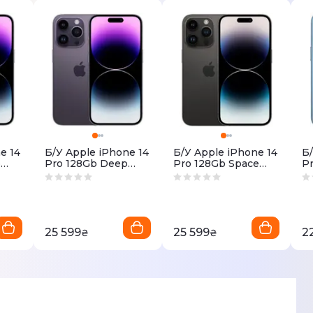
e 14
Б/У Apple iPhone 14
Б/У Apple iPhone 14
Б/
p
Pro 128Gb Deep
Pro 128Gb Space
Pr
л)
Purple (Це Идеал)
Black (Це Идеал)
Bl
25 599
25 599
2
₴
₴