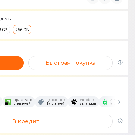
дель
8 GB
256 GB
Быстрая покупка
зстрочка Скибочка.
ПриватБанк
Це Розстрочка
Монобанк
А-Банк
5 платежей
15 платежей
5 платежей
5 платежей
В кредит