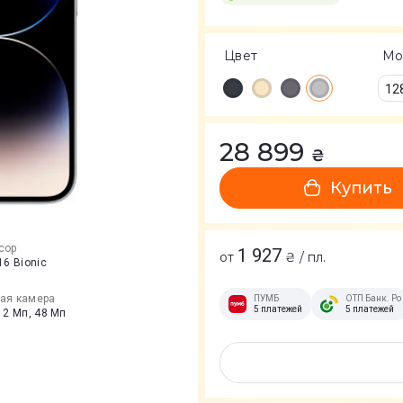
Цвет
Мо
12
28 899
₴
Купить
сор
1 927
от
₴ / пл.
16 Bionic
ая камера
ПУМБ
ОТП Банк. Ро
5 платежей
5 платежей
12 Мп, 48 Мп