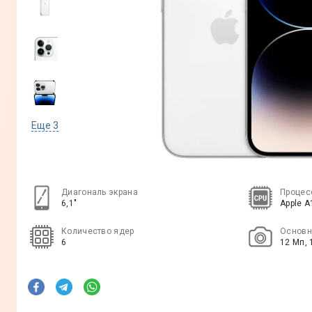
Еще
3
Диагональ экрана
Процес
6,1"
Apple A
Количество ядер
Основн
6
12 Мп, 