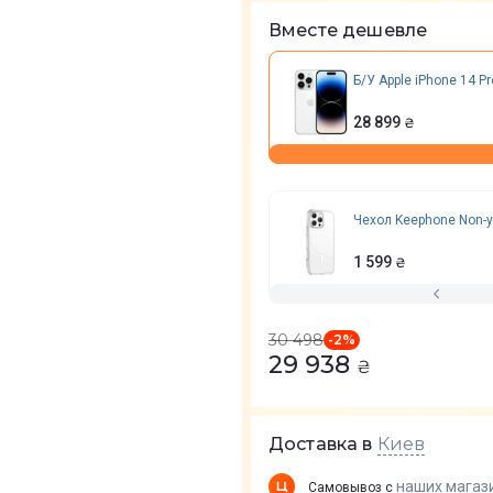
Вместе дешевле
Б/У Apple iPhone 14 Pr
28 899
₴
Чехол Keephone Non-y
1 599
₴
30 498
-
2
%
29 938
₴
Киев
Доставка в
наших магаз
Самовывоз с