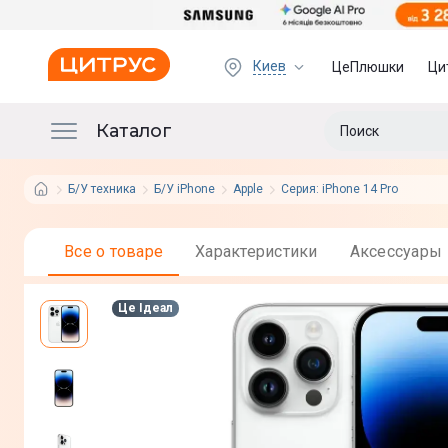
Киев
ЦеПлюшки
Ци
Каталог
Б/У техника
Б/У iPhone
Apple
Серия: iPhone 14 Pro
Все о товаре
Характеристики
Аксессуары
Це Ідеал