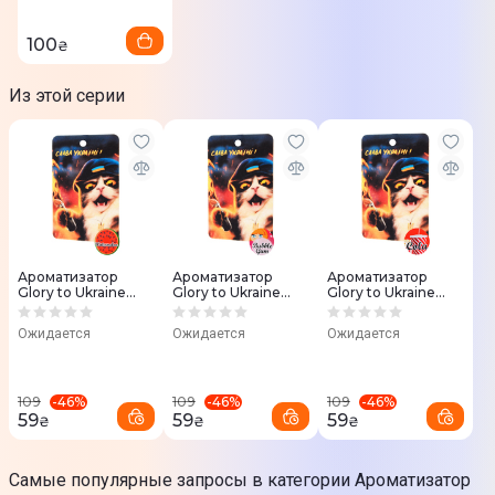
100
₴
Из этой серии
Ароматизатор
Ароматизатор
Ароматизатор
Glory to Ukraine
Glory to Ukraine
Glory to Ukraine
(арбуз)
(жвачка)
(кола)
Ожидается
Ожидается
Ожидается
-
46
%
-
46
%
-
46
%
109
109
109
59
59
59
₴
₴
₴
Самые популярные запросы в категории Ароматизатор