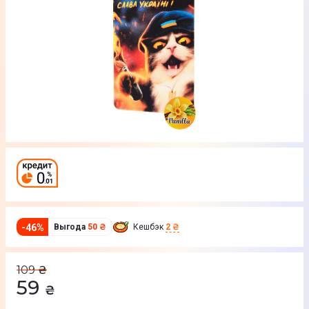
-
46
%
Выгода
50 ₴
Кешбэк
2 ₴
109
₴
59
₴