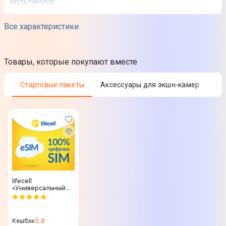
Мультиколор
Все характеристики
Товары, которые покупают вместе
Стартовые пакеты
Аксессуары для экшн-камер
С
lifecell
«Универсальный
для еСИМ»
5 ₴
Кешбэк