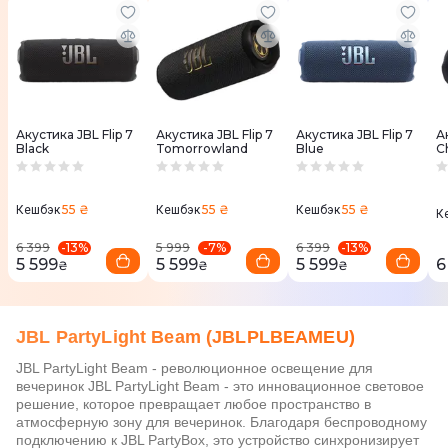
Акустика JBL Flip 7
Акустика JBL Flip 7
Акустика JBL Flip 7
А
Black
Tomorrowland
Blue
C
S
55 ₴
55 ₴
55 ₴
Кешбэк
Кешбэк
Кешбэк
К
-
13
%
-
7
%
-
13
%
6 399
5 999
6 399
5 599
5 599
5 599
6
₴
₴
₴
JBL PartyLight Beam (JBLPLBEAMEU)
JBL PartyLight Beam - революционное освещение для
вечеринок JBL PartyLight Beam - это инновационное световое
решение, которое превращает любое пространство в
атмосферную зону для вечеринок. Благодаря беспроводному
подключению к JBL PartyBox, это устройство синхронизирует