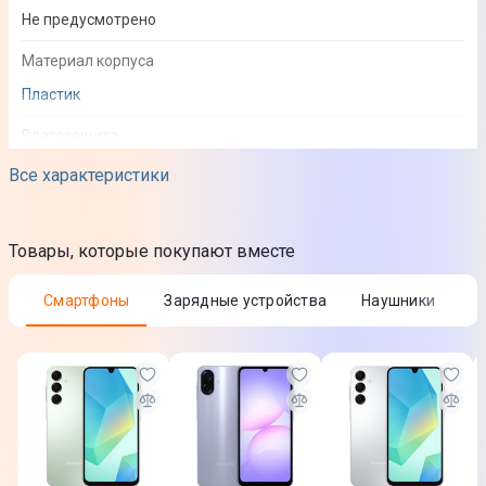
Не предусмотрено
Материал корпуса
Пластик
Влагозащита
Нет
Все характеристики
Наличие подсветки
Нет
Товары, которые покупают вместе
Цвет модели
Смартфоны
Зарядные устройства
Наушники
Черный
Качество аудио
Воспроизведение аудио
Не предусмотрено