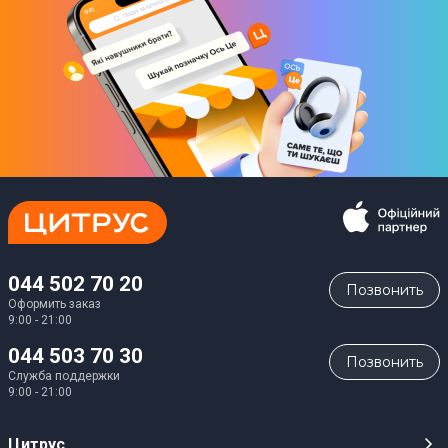
Особенности
Светодиоды: 3 RGB + 4 W LED
Питание
Вид питания
От сети
Автономная работа
Нет
044 502 70 20
Тип аккумулятора
Позвонить
Оформить заказ
Нет
9:00 - 21:00
044 503 70 30
Емкость аккумулятора
Позвонить
Служба поддержки
Нет
9:00 - 21:00
Физические характеристики
Цитрус