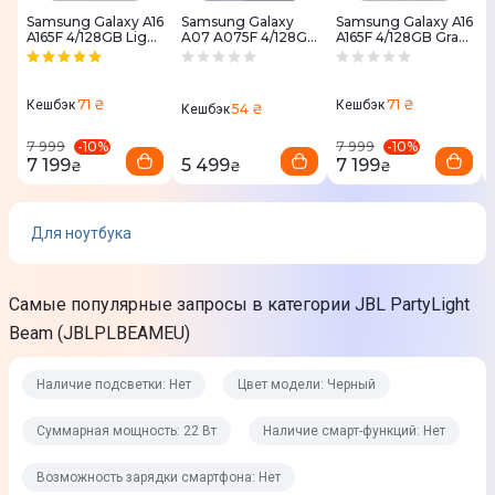
Суммарная мощность
Samsung Galaxy A16
Samsung Galaxy
Samsung Galaxy A16
A165F 4/128GB Light
A07 A075F 4/128GB
A165F 4/128GB Gray
Green (SM-
Light Violet (SM-
(SM-A165FZABEUC)
22 Вт
A165FLGBEUС)
A075FLVGSEK)
Минимальная воспроизводимая частота
71 ₴
71 ₴
Кешбэк
Кешбэк
54 ₴
Кешбэк
Не предусмотрено
-
10
%
-
10
%
7 999
7 999
7 199
5 499
7 199
₴
₴
₴
Максимальная воспроизводимая частота
Не предусмотрено
Для ноутбука
Соотношение сигнал/шум
Не предусмотрено
Самые популярные запросы в категории JBL PartyLight
HI-RES AUDIO
Beam (JBLPLBEAMEU)
Нет
Наличие подсветки: Нет
Цвет модели: Черный
Эквалайзер
Суммарная мощность: 22 Вт
Наличие смарт-функций: Нет
Нет
Возможность зарядки смартфона: Нет