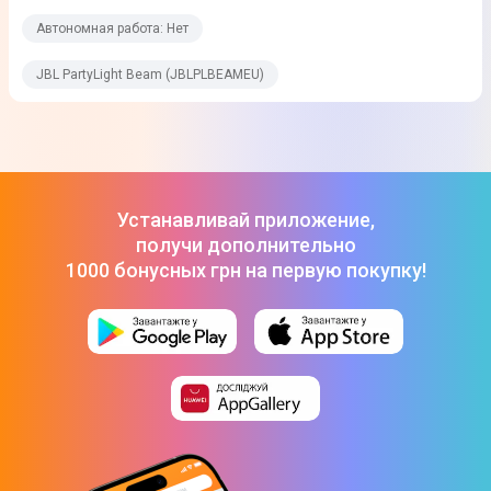
Функции
Автономная работа: Нет
Наличие смарт-функций
JBL PartyLight Beam (JBLPLBEAMEU)
Нет
Возможность зарядки смартфона
Нет
AirPlay
Устанавливай приложение,
Нет
получи дополнительно
1000 бонусных грн на первую покупку!
FM радио
Нет
Часы
Нет
Микрофон
Нет