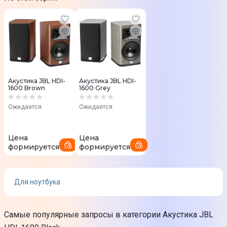
Нет
Цвет модели
Черный
Качество аудио
Акустика JBL HDI-
Акустика JBL HDI-
1600 Brown
1600 Grey
Суммарная мощность
Ожидается
Ожидается
200 Вт
Минимальная воспроизводимая частота
Цена
Цена
40 Гц
формируется
формируется
Максимальная воспроизводимая частота
30 кГц
Для ноутбука
Соотношение сигнал/шум
Самые популярные запросы в категории Акустика JBL
85 дБ