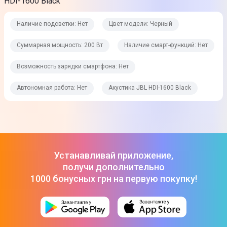
HDI-1600 Black
HI-RES AUDIO
Нет
Наличие подсветки: Нет
Цвет модели: Черный
Эквалайзер
Суммарная мощность: 200 Вт
Наличие смарт-функций: Нет
Нет
Возможность зарядки смартфона: Нет
Функции
Автономная работа: Нет
Акустика JBL HDI-1600 Black
Наличие смарт-функций
Нет
Возможность зарядки смартфона
Устанавливай приложение,
Нет
получи дополнительно
1000 бонусных грн на первую покупку!
AirPlay
Нет
FM радио