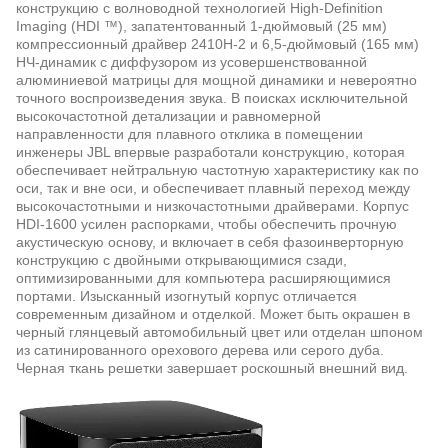
конструкцию с волноводной технологией High-Definition
Imaging (HDI ™), запатентованный 1-дюймовый (25 мм)
компрессионный драйвер 2410H-2 и 6,5-дюймовый (165 мм)
НЧ-динамик с диффузором из усовершенствованной
алюминиевой матрицы для мощной динамики и невероятно
точного воспроизведения звука. В поисках исключительной
высокочастотной детализации и равномерной
направленности для плавного отклика в помещении
инженеры JBL впервые разработали конструкцию, которая
обеспечивает нейтральную частотную характеристику как по
оси, так и вне оси, и обеспечивает плавный переход между
высокочастотными и низкочастотными драйверами. Корпус
HDI-1600 усилен распорками, чтобы обеспечить прочную
акустическую основу, и включает в себя фазоинверторную
конструкцию с двойными открывающимися сзади,
оптимизированными для компьютера расширяющимися
портами. Изысканный изогнутый корпус отличается
современным дизайном и отделкой. Может быть окрашен в
черный глянцевый автомобильный цвет или отделан шпоном
из сатинированного орехового дерева или серого дуба.
Черная ткань решетки завершает роскошный внешний вид.