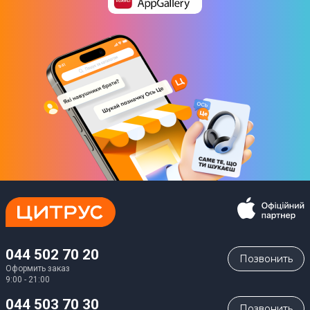
Физические характеристики
Длина
48,3 см
Высота
17 см
Ширина
24,1 см
Вес
48 кг
Комплектация
044 502 70 20
Позвонить
Аккумуляторная батарея
Оформить заказ
9:00 - 21:00
Юридическая информация
044 503 70 30
Товар может отличаться от представленного на фото,
Позвонить