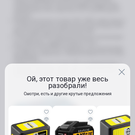
напряжением 18 В, поскольку зарядка аккумулятора
напряжением 18 В и емкостью 2,0 A-ч до 80% длится
36 минут
Профессиональная система 18 В: 100% совместимость
со всеми батареями профессиональной системы 18 В
Bosch профессиональной системы 18 В
С большей до 25% продолжительностью эксплуатации
(по сравнению с аккумуляторами 4,0 A/ч.)
Технология COOLPACK продлевает срок эксплуатации
до 100% (по сравнению с аккумуляторами без системы
COOLPACK)
Профессиональная система 18V: эти аккумуляторы и
зарядное устройство можно использовать для всех
инструментов Bosch серии 18 В
Ой, этот товар уже весь
разобрали!
Смотри, есть и другие крутые предложения