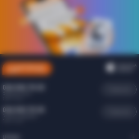
Аккумуляторная батарея
Юридическая информация
Товар может отличаться от представленного на фото,
характеристики и комплектация могут изменяться
производителем. Подробности уточняйте у менеджера
044 502 70 20
Позвонить
Оформить заказ
9:00 - 21:00
044 503 70 30
Позвонить
Служба поддержки
9:00 - 21:00
Цитрус