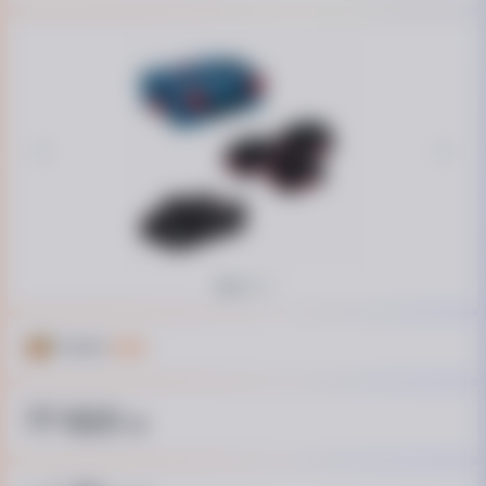
Кешбэк
178 ₴
17 820
₴