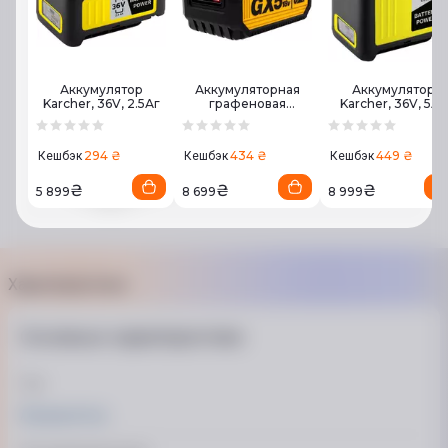
Аккумулятор
Аккумуляторная
Аккумулятор
Karcher, 36V, 2.5Аг
графеновая
Karcher, 36V, 5Аг
батарея CAT GXB5
(18V 5.0Ah)
294 ₴
434 ₴
449 ₴
Кешбэк
Кешбэк
Кешбэк
₴
₴
₴
5 899
8 699
8 999
Характеристики
Основные характеристики
Тип
Аккумулятор