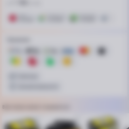
1 188
от
₴ / пл.
ПУМБ
ОТП Банк. Розстрочка Скибочка.
ПриватБанк
Це Розстрочк
6 платежей
6 платежей
7 платежей
15 платежей
Принимаем
Наличные
Безналичный расчёт
Вам также может понравиться