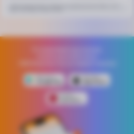
Набор аккумулятора и зарядного устройства Bosch GBA, 1х12V
2Ач, 1х12V 4Ач, ЗУ GAL 12V-40
Физические характеристики
Вес
0,45 кг
Устанавливай приложение,
Комплектация
получи дополнительно
2 аккумулятора
1000 бонусных грн на первую покупку!
Зарядное устройство
Юридическая информация
Товар может отличаться от представленного на фото,
характеристики и комплектация могут изменяться
производителем. Подробности уточняйте у менеджера
Загрузки
Iнструкцiя