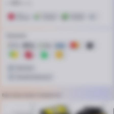
365
от
₴ / пл.
ПУМБ
ОТП Банк. Розстрочка Скибочка.
ПриватБанк
Це Розстрочк
6 платежей
6 платежей
7 платежей
15 платежей
Принимаем
Наличные
Безналичный расчёт
Вам также может понравиться