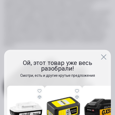
идеально подходит для легких задач, а мощный 4 Ач
обеспечивает продолжительную автономность для
интенсивных работ. Быстрое зарядное устройство GAL 12V-40
позволяет зарядить аккумулятор на 2 Ач до 80% всего за 24
минуты, минимизируя простои. Аккумуляторы совместимы со
всеми инструментами Bosch Professional 18В, что делает этот
набор универсальным выбором для любых задач. Легкость,
мощность и быстрота зарядки обеспечивают максимальную
производительность и комфорт в работе с инструментами
Bosch.
Ой, этот товар уже весь
разобрали!
Смотри, есть и другие крутые предложения