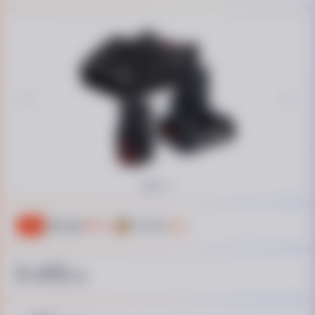
-
9
%
Выгода
522 ₴
Кешбэк
54 ₴
5 472
₴