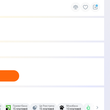
озстрочка Скибочка.
ПриватБанк
Це Розстрочка
Монобанк
А-Банк
й
15 платежей
15 платежей
10 платежей
10 платежей