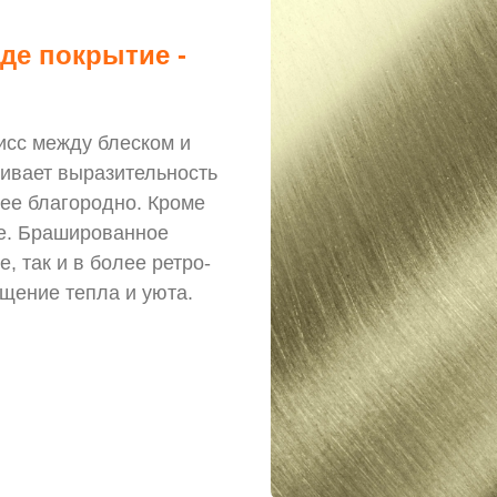
де покрытие -
исс между блеском и
кивает выразительность
ее благородно. Кроме
те. Брашированное
, так и в более ретро-
щение тепла и уюта.