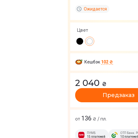
Ожидается
Цвет
Кешбэк
102 ₴
2 040
₴
Предзаказ
136
от
₴ / пл.
ПУМБ
ОТП Банк. Р
15 платежей
10 платеже