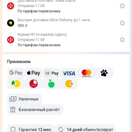
Доставка в почтомат "Нова пошта"
Отправим 11.08
По тарифам перевозчика
Быстрая доставка Uklon Delivery до 1 часа
300 ₴
Курьер НП по вашему адресу
Отправим 11.08
По тарифам перевозчика
Принимаем
Наличные
Безналичный расчёт
Гарантия
12
мес
.
14 дней
обмен/возврат