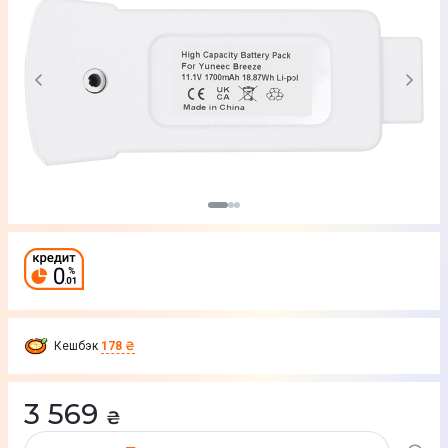
Кешбэк
178 ₴
3 569
₴