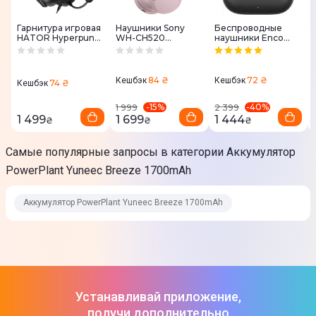
Гарнитура игровая
Наушники Sony
Беспроводные
HATOR Hyреrpunk
WH-CH520
наушники Enco
3 Hi-Res (ESH01)
Розовые
Buds3 Slate Black
black
84 ₴
72 ₴
Кешбэк
Кешбэк
74 ₴
Кешбэк
-
15
%
-
40
%
1 999
2 399
1 499
1 699
1 444
₴
₴
₴
Самые популярные запросы в категории Аккумулятор
PowerPlant Yuneec Breeze 1700mAh
Аккумулятор PowerPlant Yuneec Breeze 1700mAh
Устанавливай приложение,
получи дополнительно