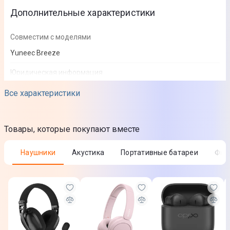
Дополнительные характеристики
Совместим с моделями
Yuneec Breeze
Юридическая информация
Товар может отличаться от представленного на фото,
Все характеристики
характеристики и комплектация могут изменяться
производителем. Подробности уточняйте у менеджера
Товары, которые покупают вместе
Наушники
Акустика
Портативные батареи
Фи