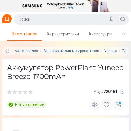
Все о товаре
Характеристики
Аксессуары
Фот
Фото и видео
Аксессуары для квадрокоптеров
Yuneec
Тип: 
Аккумулятор PowerPlant Yuneec
Breeze 1700mAh
Код:
720181
Есть в наличии