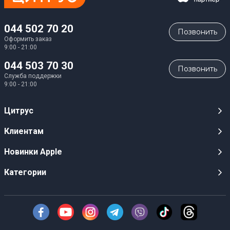
044 502 70 20
Позвонить
Оформить заказ
9:00 - 21:00
044 503 70 30
Позвонить
Служба поддержки
9:00 - 21:00
Цитрус
Карьера
Клиентам
Магазины
Публичные оферты
Новинки Apple
Для СМИ
Видеообзоры
iPhone 17
Категории
Оптовым клиентам
Акции, розыгрыши, призы
iPhone 17 Pro
Аудио
Служба поддержки клиентов
Инструкции и прошивки
iPhone 17 Pro Max
Техника Apple
О Компании
Доставка
iPhone Air
Смартфоны
Новости
Оплата