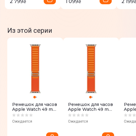
2 799
1 099
2 199
₴
₴
Из этой серии
Ремешок для часов
Ремешок для часов
Реме
Apple Watch 49 mm
Apple Watch 49 mm
Appl
(Orange) Alpine
(Orange) Alpine
(Oran
Loop - Small
Loop - Medium
Loop 
Ожидается
Ожидается
Ожида
MQDY3ZM/A
MQE03ZM/A
MQE1