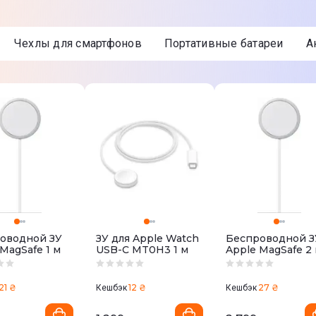
Чехлы для смартфонов
Портативные батареи
оводной ЗУ
ЗУ для Apple Watch
Беспроводной З
MagSafe 1 м
USB-C MT0H3 1 м
Apple MagSafe 2
21 ₴
12 ₴
27 ₴
Кешбэк
Кешбэк