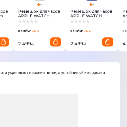
асов
Ремешок для часов
Ремешок для часов
Р
9mm
APPLE WATCH
APPLE WATCH
A
42mm Sport Band
46mm Sport Band
Bl
-
Аквамариновый
Барвинковый M/L
Tr
M/L
Bl
24 ₴
24 ₴
Кешбэк
Кешбэк
Ке
Fi
2 499
2 499
4
₴
₴
ити укрепляют верхние петли, а устойчивый к коррозии