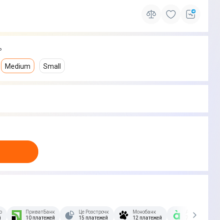
ь
Medium
Small
озстрочка Скибочка.
ПриватБанк
Це Розстрочка
Монобанк
А-Банк
й
10 платежей
15 платежей
12 платежей
7 платежей