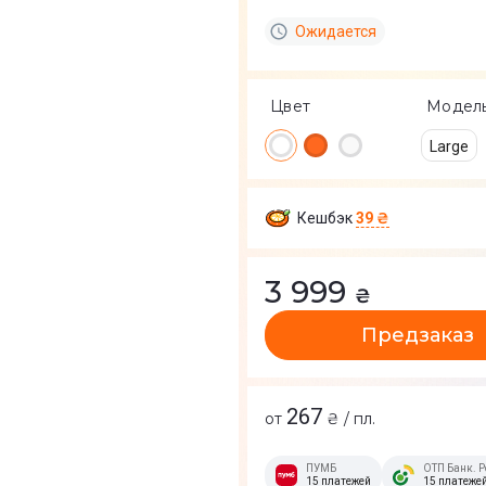
Ожидается
Цвет
Модел
Large
Кешбэк
39 ₴
3 999
₴
Предзаказ
267
от
₴ / пл.
ПУМБ
ОТП Банк. Р
15 платежей
15 платеже