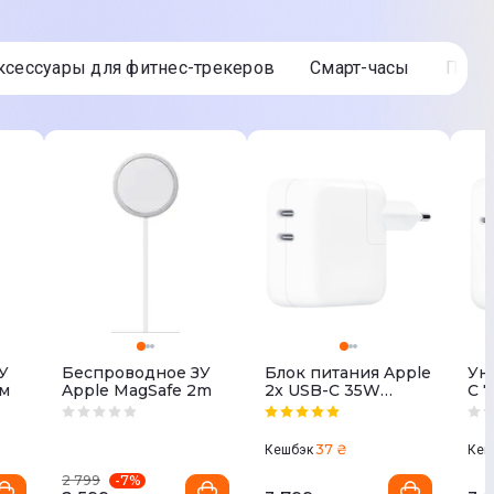
Аксессуары для фитнес-трекеров
Смарт-часы
Пои
У
Беспроводное ЗУ
Блок питания Apple
Ун.
 м
Apple MagSafe 2m
2x USB-C 35W
C 
MNWP3
37 ₴
Кешбэк
Кеш
-
7
%
2 799