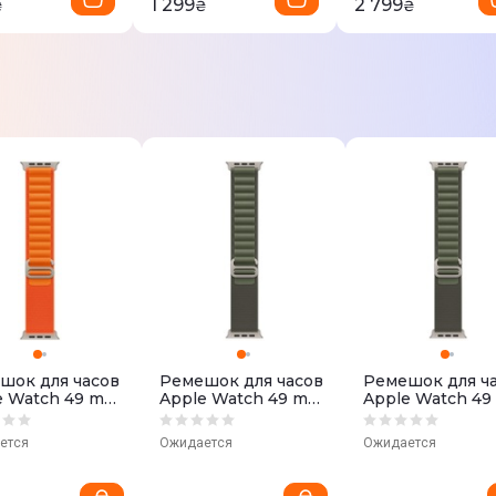
1 299
2 799
₴
₴
₴
шок для часов
Ремешок для часов
Ремешок для ч
e Watch 49 mm
Apple Watch 49 mm
Apple Watch 4
ge) Alpine
(Green) Alpine Loop
(Green) Alpine 
- Large
- Small MQE23ZM/A
- Large MQE43
ется
Ожидается
Ожидается
3ZM/A