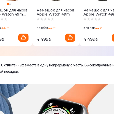
шок для часов
Ремешок для часов
Ремешок для ч
e Watch 49mm
Apple Watch 49mm
Apple Watch 4
 Cotta
Black Alpine Loop
Green/Neon
e Loop - Small -
- Medium - Natural
Trail Loop - M/L 
al Titanium
Titanium Finish
Black Titanium
44 ₴
44 ₴
44 ₴
к
Кешбэк
Кешбэк
h
Finish
9
4 499
4 499
₴
₴
₴
ля, сплетенных вместе в одну непрерывную часть. Высокопрочные н
ой посадки.