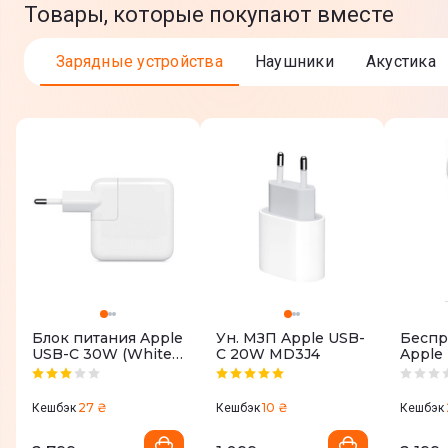
Товары, которые покупают вместе
Зарядные устройства
Наушники
Акустика
Блок питания Apple
Ун. МЗП Apple USB-
Беспр
USB-C 30W (White)
C 20W MD3J4
Apple 
MR2A2ZM/A
27 ₴
10 ₴
Кешбэк
Кешбэк
Кешбэк