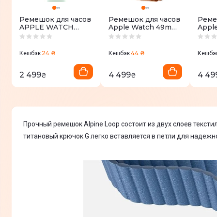
Ремешок для часов
Ремешок для часов
Реме
APPLE WATCH
Apple Watch 49mm
Appl
46mm Sport Band
Terra Cotta
Terra
Аквамариновый
Alpine Loop
Alpin
M/L
- Medium - Natural
Natur
24 ₴
44 ₴
Кешбэк
Кешбэк
Кешбэ
Titanium Finish
Finis
2 499
4 499
4 49
₴
₴
Прочный ремешок Alpine Loop состоит из двух слоев тексти
титановый крючок G легко вставляется в петли для надежн