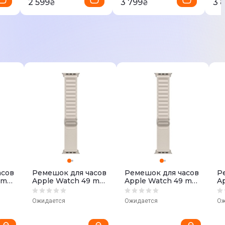
2 599
3 799
3 
₴
₴
асов
Ремешок для часов
Ремешок для часов
Р
9 mm
Apple Watch 49 mm
Apple Watch 49 mm
A
Loop
(Starlight) Alpine
(Starlight) Alpine
(S
ZM/A
Loop - Small
Loop - Medium
Lo
Ожидается
Ожидается
Ож
MQE53ZM/A
MQE63ZM/A
M