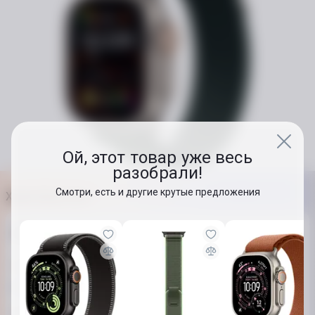
Ой, этот товар уже весь
разобрали!
Смотри, есть и другие крутые предложения
Характеристики
Общие характеристики
Тип аксессуара
Ремешок