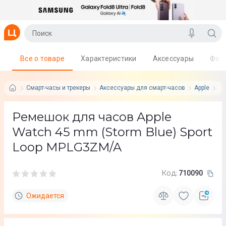
Все о товаре
Характеристики
Аксессуары
Фот
Смарт-часы и трекеры
Аксессуары для смарт-часов
Apple
Се
Ремешок для часов Apple
Watch 45 mm (Storm Blue) Sport
Loop MPLG3ZM/A
Код:
710090
Ожидается