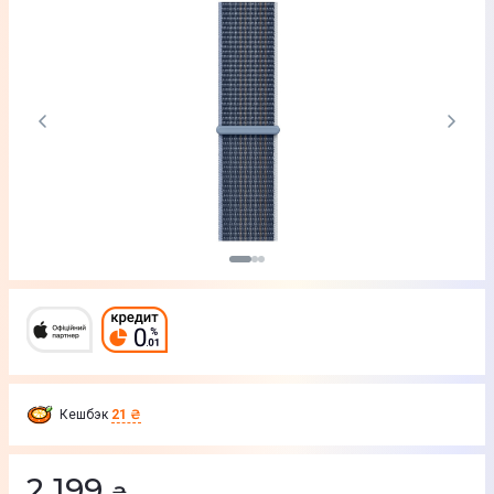
Кешбэк
21 ₴
2 199
₴