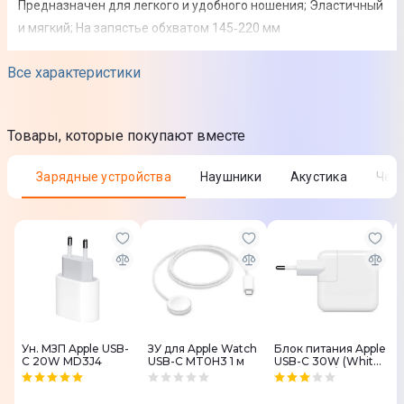
Предназначен для легкого и удобного ношения; Эластичный
и мягкий; На запястье обхватом 145‑220 мм
Все характеристики
Совместимость
Совместимый бренд
Товары, которые покупают вместе
Apple
Зарядные устройства
Наушники
Акустика
Че
Совместимая модель
Apple Watch 45
Юридическая информация
Товар может отличаться от представленного на фото,
характеристики и комплектация могут изменяться
производителем. Подробности уточняйте у менеджера
Ун. МЗП Apple USB-
ЗУ для Apple Watch
Блок питания Apple
C 20W MD3J4
USB-C MT0H3 1 м
USB-C 30W (White)
MR2A2ZM/A