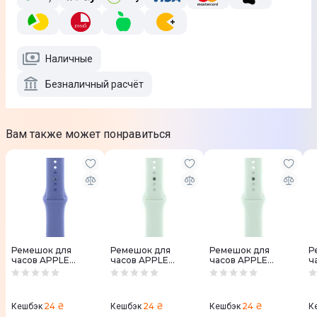
Наличные
Безналичный расчёт
Вам также может понравиться
Ремешок для
Ремешок для
Ремешок для
Р
часов APPLE
часов APPLE
часов APPLE
ч
WATCH 46mm
WATCH 46mm
WATCH 42mm
4
Sport Band
Sport Band
Sport Band
S
Барвинковый M/L
Аквамариновый
Аквамариновый
M
M/L
M/L
24 ₴
24 ₴
24 ₴
Кешбэк
Кешбэк
Кешбэк
К