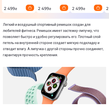
2 499
2 499
2 499
2
₴
₴
₴
Легкий и воздушный спортивный ремешок создан для
любителей фитнеса. Ремешок имеет застежку-липучку, что
позволяет быстро и удобно регулировать его. Плотный слой
петель на внутренней стороне создает мягкую подкладку и
отводит влагу. А липучка с другой стороны прочно соединяет,
гарантируя прочность крепления.