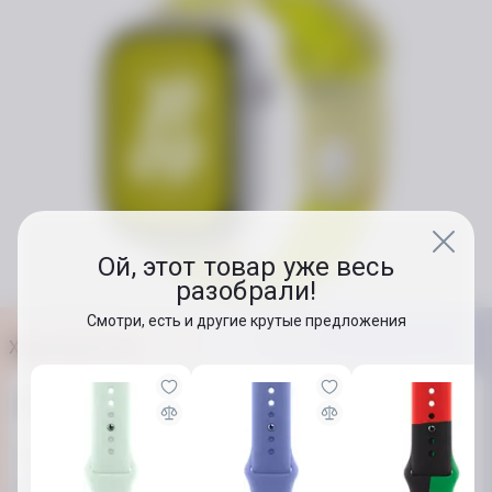
Ой, этот товар уже весь
разобрали!
Смотри, есть и другие крутые предложения
Характеристики
Общие характеристики
Тип аксессуара
Ремешок