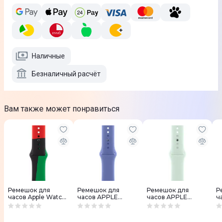
Наличные
Безналичный расчёт
Вам также может понравиться
Ремешок для
Ремешок для
Ремешок для
Р
часов Apple Watch
часов APPLE
часов APPLE
ч
40mm (Black) Unity
WATCH 46mm
WATCH 46mm
W
Sport Band - M/L
Sport Band
Sport Band
S
MUQ63ZM/A
Барвинковый M/L
Аквамариновый
А