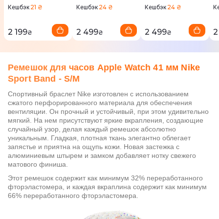
M/L
M
21 ₴
24 ₴
24 ₴
Кешбэк
Кешбэк
Кешбэк
К
2 199
2 499
2 499
2
₴
₴
₴
Ремешок для часов Apple Watch 41 мм Nike
Sport Band - S/M
Спортивный браслет Nike изготовлен с использованием
сжатого перфорированного материала для обеспечения
вентиляции. Он прочный и устойчивый, при этом удивительно
мягкий. На нем присутствуют яркие вкрапления, создающие
случайный узор, делая каждый ремешок абсолютно
уникальным. Гладкая, плотная ткань элегантно облегает
запястье и приятна на ощупь кожи. Новая застежка с
алюминиевым штырем и замком добавляет нотку свежего
матового финиша.
Этот ремешок содержит как минимум 32% переработанного
фторэластомера, и каждая вкраплина содержит как минимум
66% переработанного фторэластомера.