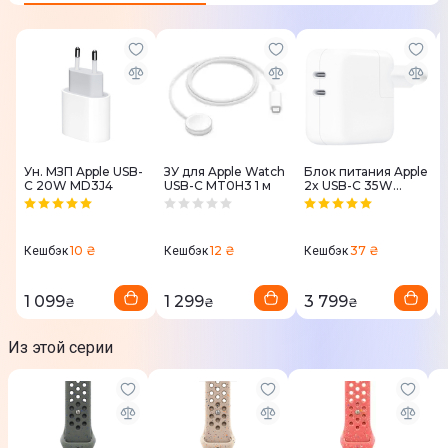
Apple Watch 40
Apple Watch 41
Юридическая информация
Товар может отличаться от представленного на фото,
характеристики и комплектация могут изменяться
производителем. Подробности уточняйте у менеджера
Ун. МЗП Apple USB-
ЗУ для Apple Watch
Блок питания Apple
C 20W MD3J4
USB-C MT0H3 1 м
2x USB-C 35W
MNWP3
10 ₴
12 ₴
37 ₴
Кешбэк
Кешбэк
Кешбэк
1 099
1 299
3 799
₴
₴
₴
Из этой серии