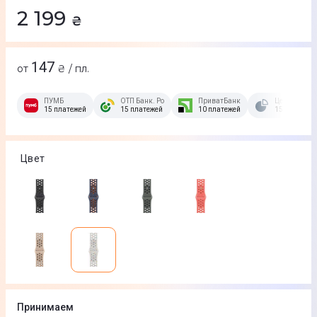
2 199
₴
147
от
₴ / пл.
ПУМБ
ОТП Банк. Розстрочка Скибочка.
ПриватБанк
Це Розстроч
15 платежей
15 платежей
10 платежей
15 платежей
Цвет
Принимаем