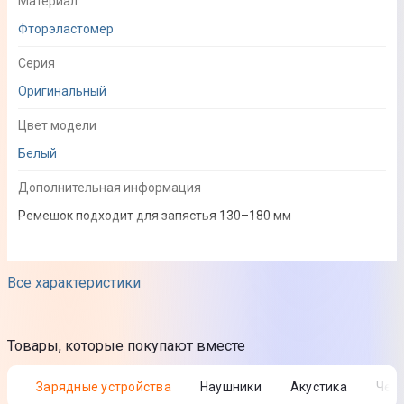
Материал
Фторэластомер
Серия
Оригинальный
Цвет модели
Белый
Дополнительная информация
Ремешок подходит для запястья 130–180 мм
Совместимость
Все характеристики
Совместимый бренд
Apple
Товары, которые покупают вместе
Совместимая модель
Зарядные устройства
Наушники
Акустика
Че
Apple Watch 38