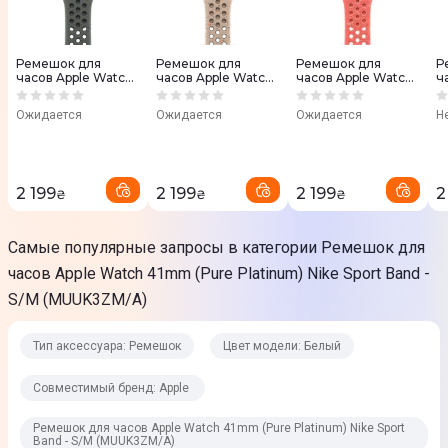
Ремешок для
Ремешок для
Ремешок для
Р
часов Apple Watch
часов Apple Watch
часов Apple Watch
ч
41mm (Cargo Khaki)
41mm (Desert
41mm (Magic
4
Nike Sport Band -
Stone) Nike Sport
Ember) Nike Sport
N
Ожидается
Ожидается
Ожидается
Н
S/M MUUV3ZM/A
Band - S/M
Band - S/M
S
MUUQ3ZM/A
MUUX3ZM/A
2 199
2 199
2 199
2
₴
₴
₴
Самые популярные запросы в категории Ремешок для
часов Apple Watch 41mm (Pure Platinum) Nike Sport Band -
S/M (MUUK3ZM/A)
Тип аксессуара: Ремешок
Цвет модели: Белый
Совместимый бренд: Apple
Ремешок для часов Apple Watch 41mm (Pure Platinum) Nike Sport
Band - S/M (MUUK3ZM/A)