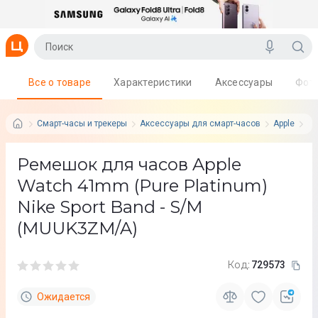
Все о товаре
Характеристики
Аксессуары
Фот
Смарт-часы и трекеры
Аксессуары для смарт-часов
Apple
Се
Ремешок для часов Apple
Watch 41mm (Pure Platinum)
Nike Sport Band - S/M
(MUUK3ZM/A)
Код:
729573
Ожидается