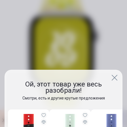
Ой, этот товар уже весь
разобрали!
Смотри, есть и другие крутые предложения
Характеристики